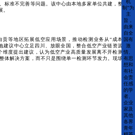
机
、标准不完善等问题。该中心由本地多家单位共建，整合
制”为
展。
主
旨，
由来
自全
自贡等地区拓展低空应用场景，推动检测业务从“成本中
国有
钟勉建议中心立足四川、放眼全国，整合低空产业链资源，
激
个维度提出建议，认为低空产业高质量发展离不开检测人
情、
整体解决方案，而不只是围绕单一检测环节发力。现场学
有思
想和
有社
会责
任感
的学
者、
企业
家及
其他
各界
青年
精英