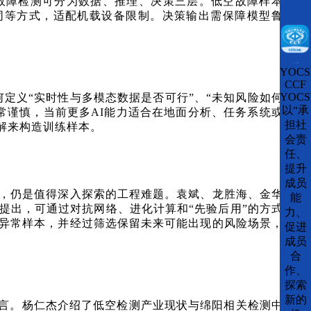
故障检测可分为数据、推理、决策三层。低空故障样本稀
同等方式，适配机载设备限制。决策输出需保障模型鲁棒
CCFLink下载
YOCS
CCF
YOCS
何定义“实时性与多模态数据是否可行”、“未知风险如何提
以“承
常谨慎，当前更多AI能力适合在地面分析、任务系统或非
担社
解来构造训练样本。
会责
任、
提升
成员
障，仍是值得深入探索的工程难题。袁斌、龙胜海、金华、
能
提出，可通过对抗网络、进化计算和“先验后用”的方式，
力、
异常样本，并经过筛选保留未来可能出现的风险场景，作
促进
成员
合
作、
探索
新的
言。杨仁杰介绍了低空检测产业现状与绵阳相关检测中心