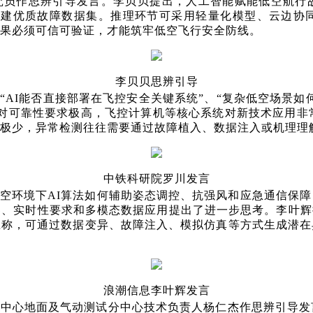
究员作思辨引导发言。李贝贝提出，人工智能赋能低空航行
段搭建优质故障数据集。推理环节可采用轻量化模型、云边协
果必须可信可验证，才能筑牢低空飞行安全防线。
李贝贝思辨引导
“AI能否直接部署在飞控安全关键系统”、“复杂低空场景如
对可靠性要求极高，飞控计算机等核心系统对新技术应用非
极少，异常检测往往需要通过故障植入、数据注入或机理理
中铁科研院罗川发言
空环境下AI算法如何辅助姿态调控、抗强风和应急通信保
、实时性要求和多模态数据应用提出了进一步思考。李叶辉
应称，可通过数据变异、故障注入、模拟仿真等方式生成潜在
浪潮信息李叶辉发言
证中心地面及气动测试分中心技术负责人杨仁杰作思辨引导发