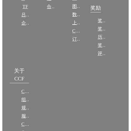
图集
TF
合作伙伴
奖励
数图编审委员会
吕梁振兴
奖励动态
上传/发布作品
企智会
奖励目录
CCF DL Focus
历年获奖名单
订阅《计算》
奖项推荐
评奖条例
关于
CCF
CCF简介
组织机构
规章
服务项目
CCF大事记