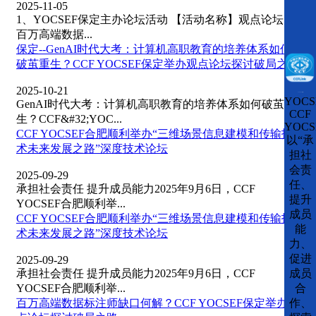
2025-11-05
1、YOCSEF保定主办论坛活动 【活动名称】观点论坛：
百万高端数据...
保定--GenAI时代大考：计算机高职教育的培养体系如何
破茧重生？CCF YOCSEF保定举办观点论坛探讨破局之路
2025-10-21
CCFLink下载
YOCS
GenAI时代大考：计算机高职教育的培养体系如何破茧重
CCF
生？CCF&#32;YOC...
YOCS
CCF YOCSEF合肥顺利举办“三维场景信息建模和传输技
以“承
术未来发展之路”深度技术论坛
担社
会责
2025-09-29
任、
承担社会责任 提升成员能力2025年9月6日，CCF
提升
YOCSEF合肥顺利举...
成员
CCF YOCSEF合肥顺利举办“三维场景信息建模和传输技
能
术未来发展之路”深度技术论坛
力、
促进
2025-09-29
成员
承担社会责任 提升成员能力2025年9月6日，CCF
合
YOCSEF合肥顺利举...
作、
百万高端数据标注师缺口何解？CCF YOCSEF保定举办观