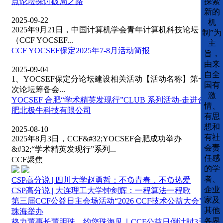
探索
点论坛探讨破局之路
新的
2025-09-22
机
2025年9月21日，中国计算机学会青年计算机科技论坛
制”为
（CCF YOCSEF...
主
CCF YOCSEF保定2025年7-8月活动简报
旨，
由来
2025-09-04
自全
1、YOCSEF保定分论坛建设相关活动【活动名称】第一
国有
次论坛筹备会...
激
YOCSEF 合肥“学术精英发现行”CLUB 系列活动-走进合
情、
肥北极牛科技有限公司
有思
想和
2025-08-10
有社
2025年8月3日，CCF&#32;YOCSEF合肥成功举办
会责
&#32;“学术精英发现行”系列...
任感
CCF聚焦
的学
者、
CSP高分说 | 四川大学赵勇哲：不负青春，不负热爱
企业
CSP高分说 | 大连理工大学钟剑辉：一程算法一程歌
家及
第三届CCF公益日主会场活动“2026 CCF技术公益大会”在
其他
珠海举办
各界
格力董事长董明珠，约您珠海见｜CCF公益日倒计时3天