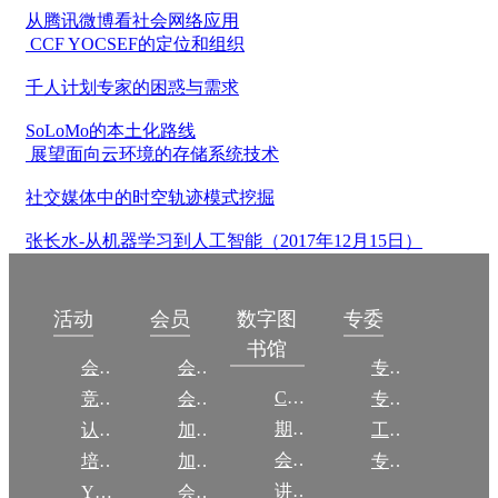
从腾讯微博看社会网络应用
CCF YOCSEF的定位和组织
千人计划专家的困惑与需求
SoLoMo的本土化路线
展望面向云环境的存储系统技术
社交媒体中的时空轨迹模式挖掘
张长水-从机器学习到人工智能（2017年12月15日）
数字图
活动
会员
专委
书馆
会议
会员简介
专委简介
CCCF
竞赛
会员权益
专委条例
期刊
认证
加入CCF
工作问答
会议
培训
加入CCF
专委名单
讲稿
YOCSEF
会员交费