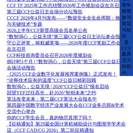
青年
CCF TF 2025年工作总结暨2026年工作规划会议在京召开
精英
第三届CCF公益日主会场分论坛预告
参与
CCCF 2026年4月刊发布——“数据安全全生命周期：挑战
策划
与关键技术”专题
与组
2026上半年CCF新晋高级会员名单公布
织，
“数智润心，公益无境”第三届CCF公益日主论坛参会指南
是
守公正评奖，铸权威奖项——2026年度CCF奖励工作会议
CCF
在京召开
最具
CCF科技咨询委员会召开2026年度规划会
活力
倒计时1个月 | “数智润心，公益无境”第三届CCF公益日分
的部
会场活动预告
分。
《2025 CCF企业数字化发展推荐案例集》正式发布！
“诠释技术应有的温度”CCF公益日精彩回顾
数智润心，公益无境 | 2026“CCF公益日”报名启动
回望YEF过往高光，赴2026“智创未来”之约
算法改变未来：第二届CCF算法大会报名中
第四届中国数字经济产业发展大会在CCF业务总部&学术
交流中心举办
你的CCF学生会员，真的物尽其用了吗？
【征稿通知】第29届全国计算机辅助设计与图形学学术会
议（CCF CAD/CG 2026）第二轮征稿通知