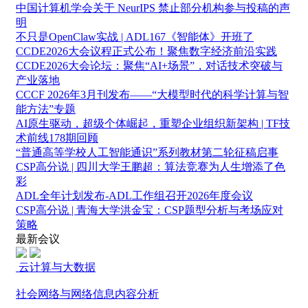
中国计算机学会关于 NeurIPS 禁止部分机构参与投稿的声
明
不只是OpenClaw实战 | ADL167《智能体》开班了
CCDE2026大会议程正式公布！聚焦数字经济前沿实践
CCDE2026大会论坛：聚焦“AI+场景”，对话技术突破与
产业落地
CCCF 2026年3月刊发布——“大模型时代的科学计算与智
能方法”专题
AI原生驱动，超级个体崛起，重塑企业组织新架构 | TF技
术前线178期回顾
“普通高等学校人工智能通识”系列教材第二轮征稿启事
CSP高分说 | 四川大学王鹏超：算法竞赛为人生增添了色
彩
ADL全年计划发布-ADL工作组召开2026年度会议
CSP高分说 | 青海大学洪金宝：CSP题型分析与考场应对
策略
最新会议
云计算与大数据
社会网络与网络信息内容分析