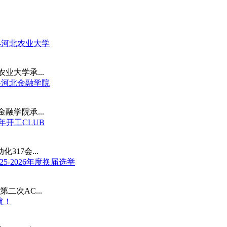
》-河北农业大学
业大学承...
》-河北金融学院
融学院承...
年开工CLUB
317会...
5-2026年度换届选举
第二次AC...
航！