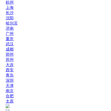
杭州
上海
长沙
沈阳
哈尔滨
济南
广州
重庆
武汉
成都
郑州
苏州
大连
西安
青岛
深圳
天津
南京
合肥
太原