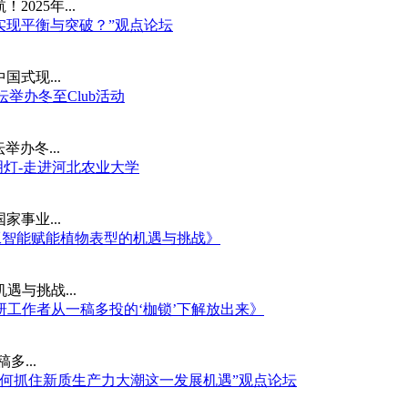
025年...
中实现平衡与突破？”观点论坛
式现...
坛举办冬至Club活动
举办冬...
明灯-走进河北农业大学
事业...
《人工智能赋能植物表型的机遇与挑战》
遇与挑战...
科研工作者从一稿多投的‘枷锁’下解放出来》
...
业如何抓住新质生产力大潮这一发展机遇”观点论坛