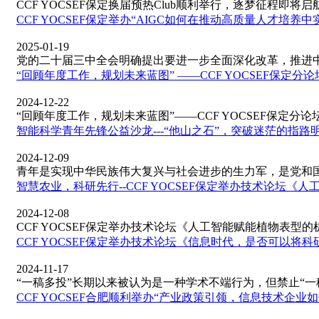
CCF YOCSEF保定换届预热Club顺利举行，逐梦征程即将启航！2
CCF YOCSEF保定举办“AIGC如何在推动高质量人才培养
2025-01-19
党的二十届三中全会明确提出要进一步全面深化改革，推进中国
“回顾年度工作，规划未来蓝图” ——CCF YOCSEF保定分论
2024-12-22
“回顾年度工作，规划未来蓝图”——CCF YOCSEF保定分论坛
智能科学青年先锋公益沙龙---“他山之石”，突破迷茫的指路
2024-12-09
青年是实现中华民族伟大复兴与社会进步的生力军，是党和国家
智慧农业，科研先行--CCF YOCSEF保定举办技术论坛
2024-12-08
CCF YOCSEF保定举办技术论坛《人工智能赋能植物表型的机
CCF YOCSEF保定举办技术论坛《信息时代，是否可以将
2024-11-17
“一稿多投”长期以来被认为是一种学术不端行为，但禁止“一稿多
CCF YOCSEF合肥顺利举办“产业政策引领，信息技术企