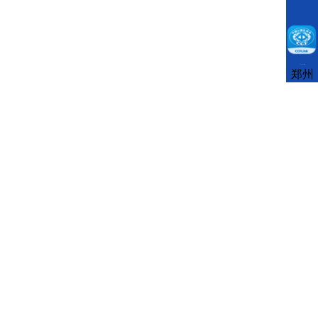
CCFLink下载
郑州