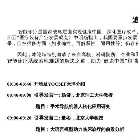
智能诊疗是国家战略层面实现健康中国、深化医疗改革
四五”医疗装备产业发展规划》中明确指出，我国要重点发展
果，但在很多方面（如准确性、可解释性、通用性等）仍存
因此，本论坛特别邀请了来自高校、科研院所、企业和
智能诊疗系统落地难题的解决之道，助力
“
健康中国
”
和
“
08:30-08:40
开场及
YOCSEF
天津介绍
0
引导发言一
:
08:40-09:
0
杨健
，北京理工大学教授
题目：
手术导航机器人转化应用研究
0
2
引导发言二
:
，
09:
0-09:
0
董彬
北京大学教授
题目：
大语言模型助力临床诊疗的前景分析