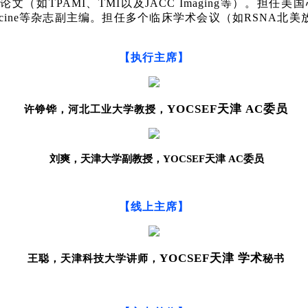
论文（如
TPAMI
、
TMI
以及
JACC Imaging
等）。担任美国
cine
等杂志副主编。担任多个临床学术会议（如
RSNA
北美
【执行主席】
YOCSEF
天津
AC
委员
许铮铧，河北工业大学教授，
刘爽，天津大学副教授，
YOCSEF
天津
AC
委员
【线上主席】
YOCSEF
天津 学术
王聪，天津科技大学讲师，
秘书