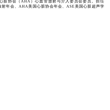
心脏协会（
AHA
）心血管放射与介入委员会委员。担任
放射年会、
AHA
美国心脏协会年会、
ASE
美国心脏超声学