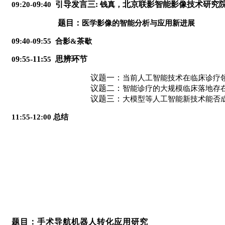
2
9
4
引导发言三
:
北京联影智能影像技术研究
09:
0-0
:
0
钱真，
题目：
医学影像的智能分析与应用新进展
9
4
9
5
0
:
0-0
:
5
合影
&
茶歇
9
5
-11:5
思辨环节
0
:
5
5
议题一：
当前人工智能技术在临床诊疗
议题二：
智能诊疗的大规模临床落地存
议题三：
大模型等人工智能新技术能否
11:55-12:00
总结
题目：手术导航机器人转化应用研究