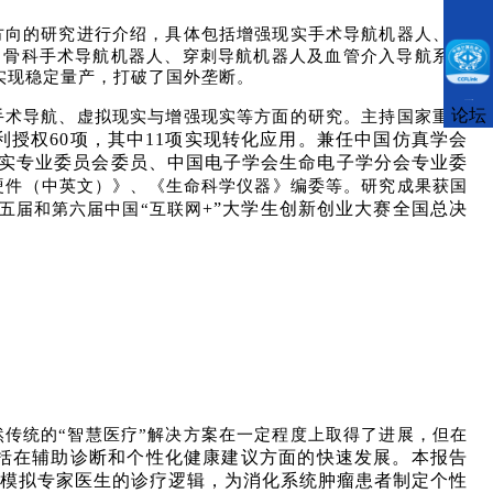
方向的研究进行介绍，具体包括增强现实手术导航机器人、多
、骨科手术导航机器人、穿刺导航机器人及血管介入导航系统
实现稳定量产，打破了国外垄断。
CCFLink下载
论坛
手术导航、虚拟现实与增强现实等方面的研究。主持国家重点
利授权
60
项，其中
11
项实现转化应用。兼任中国仿真学会
实专业委员会委员、中国电子学会生命电子学分会专业委
硬件（中英文）》、《生命科学仪器》编委等。研究成果获国
+”
大学生创新创业大赛全国总决
五届和第六届中国“互联网
传统的“智慧医疗”解决方案在一定程度上取得了进展，但在
括在辅助诊断和个性化健康建议方面的快速发展。本报告
模拟专家医生的诊疗逻辑，为消化系统肿瘤患者制定个性