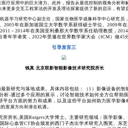
在医疗应用中的巨大潜力。此外，报告从最优控制的视角分析和
未来更多交互工程算法的开发及理论探索提供了新的启示，有望
际机器学习研究中心副主任，国家生物医学成像科学中心研究员
、
2005
年在新加坡国立大学数学系获得硕士学位、
2009
年在
2011
－
2014
年在美国亚利桑那大学数学系任助理教授，
2014
出青年学者奖，
2022
年受邀在世界数学家大会（
ICM
）做
45
引导发言三
钱真
北京联影智能影像技术研究院所长
的最新研究与落地成果。具体内容包括：（
1
）影像设备的智
分析
-
通过多个应用的展示，讨论智能技术如何全方位帮助
研平台方面的努力和成果，以及这些平台如何助力医学影像
来的发
展方向和潜在机遇。
究所所长
,
美国
Rutgers
大学博士。主要研究领域：医学影像、
国际心血管
CT
协会颁发的西门子杰出学术研究入围奖、东芝