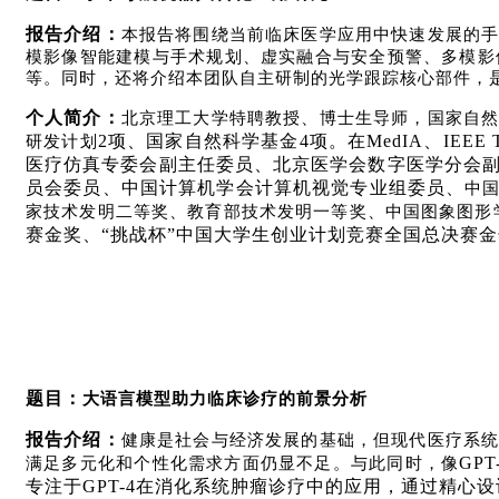
报告介绍：
本报告将围绕当前临床医学应用中快速发展的
模影像智能建模与手术规划、虚实融合与安全预警、多模影
等。同时，还将介绍本团队自主研制的光学跟踪核心部件，
个人简介：
北京理工大学特聘教授
、
博士生导师
，
国家自
2
项、国家自然科学基金
4
项。在
MedIA
、
IEEE 
研发计划
医疗仿真专委会副主任委员、北京医学会数字医学分会
员会委员、中国计算机学会计算机视觉专业组委员、
中
家技术发明二等奖、教育部技术发明一等奖、中国图象图形
赛金奖、
“
挑战杯
”
中国大学生创业计划竞赛全国总决赛金
题目：
大语言模型助力临床诊疗的前景分析
报告介绍：
健康是社会与经济发展的基础，但现代医疗系统
GPT
满足多元化和个性化需求方面仍显不足。与此同时，像
专注于
GPT-4
在消化系统肿瘤诊疗中的应用，通过精心设