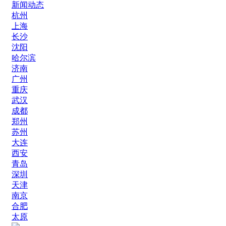
新闻动态
杭州
上海
长沙
沈阳
哈尔滨
济南
广州
重庆
武汉
成都
郑州
苏州
大连
西安
青岛
深圳
天津
南京
合肥
太原