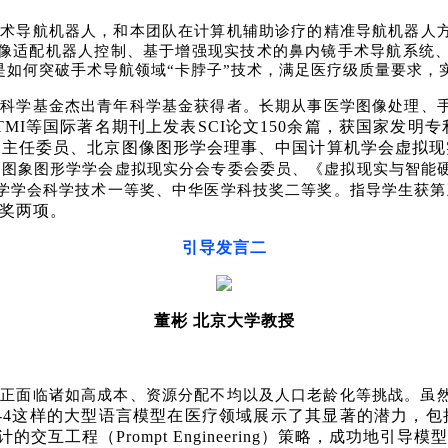
手术导航机器人，和本团队在计算机辅助诊疗的精准导航机器人
像适配机器人控制、基于增强现实技术的鼻内镜手术导航系统
是如何突破手术导航领域“卡脖子”技术，满足医疗级质量要求，
然科学基金
杰出青年科学基金获得者。长期从事医学图像处理、
TMI
等国际著名期刊上发表
SCI
论文
150
余篇，获国家发明专
副主任委员、北京图像图形学会理事、中国计算机学会虚拟现
国图象图形学学会虚拟现实分会专委会委员、《虚拟现实与智能
学学会科学技术一等奖、中华医学科技奖二等奖。指导学生获第
奖两项。
引导发言二
董彬
北京大学教授
正面临诸如高成本、资源分配不均以及人口老龄化等挑战。虽然
-4
这样的大型语言模型在医疗领域展示了其显著的潜力，包
计的交互工程（
Prompt Engineering
）策略，成功地引导模型