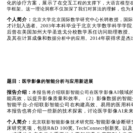
化的诊疗方案，展示了在交互
工程的支撑下，大语言模型
学框架。这一理论洞察不仅加深了我们对算法的理解，也为
个人简介：
北京大学北京国际数学研究中心长聘教授，国
才计划入选者
2003
年本科毕业于北京大学数学科学学院
。
后曾在美国加州大学圣迭戈分校数学系任访问助理教授、
及其在计算成像和
2014
年获得求是杰
数据分析中的应用。
题目：
医学影像的智能分析与应用新进展
报告介绍：
AI
领域
本报告将介绍联影智能公司在医学影像
能高效，以提升影像质量和效率。（
2
）影像数据的智能
智能平台
-
介绍联影智能公司在构建高效、易用的医用科
本报告也将介绍一些新的技术探索，讨论医学影像
AI
未
个人简介：
-
智能影像诊断研
北京联影智能影像技术研究院
床研究奖项，包括
R&D 100
奖
, TechConnect
创新奖
,
以及