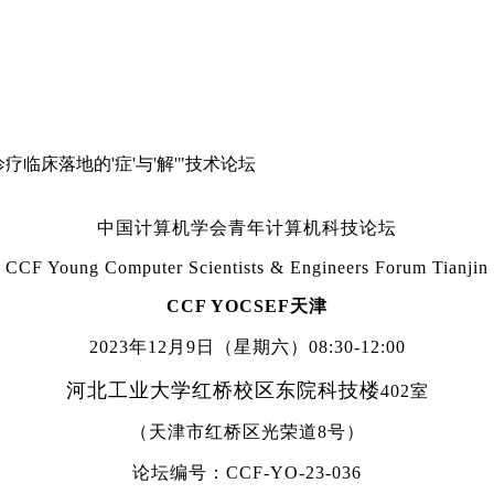
诊疗临床落地的'症'与'解'"技术论坛
中国计算机学会青年计算机科技论坛
CCF Young Computer Scientists & Engineers Forum Tianjin
CCF YOCSEF
天津
2023
年
12
月
9
日（星期六）
08:30-12:00
河北工业大学
红桥校区
东院科技楼
402
室
（
天津市红桥区光荣道
8
号）
论坛编号：
CCF-YO-23-036