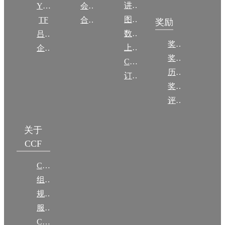
讲稿
YOCSEF
会员交费
图集
TF
合作伙伴
奖励
数图编审委员会
吕梁振兴
奖励动态
上传/发布作品
企智会
奖励目录
CCF DL Focus
历年获奖名单
订阅《计算》
奖项推荐
评奖条例
关于
CCF
CCF简介
组织机构
规章
服务项目
CCF大事记