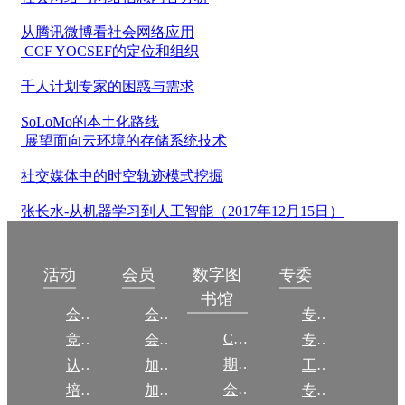
从腾讯微博看社会网络应用
CCF YOCSEF的定位和组织
千人计划专家的困惑与需求
SoLoMo的本土化路线
展望面向云环境的存储系统技术
社交媒体中的时空轨迹模式挖掘
张长水-从机器学习到人工智能（2017年12月15日）
数字图
活动
会员
专委
书馆
会议
会员简介
专委简介
CCCF
竞赛
会员权益
专委条例
期刊
认证
加入CCF
工作问答
会议
培训
加入CCF
专委名单