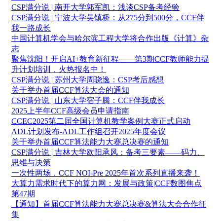
CSP满分说 | 南开大学郭军凯：浅谈CSP备考经验
CSP满分说 | 宁波大学吴镇桥：从275分到500分，CCF伴
我一路成长
中国计算机学会与哈尔滨工程大学将合作出版《计算》杂
志
聚焦沈阳！开启AI+教育新征程——第3期CCF教师能力提
升计划培训，火热报名中！
CSP满分说 | 苏州大学周骁逸：CSP考后感想
关于举办首届CCF算法大会的通知
CSP满分说 | 山东大学宿子腾：CCF伴我成长
2025上半年CCF高级会员申请指南
CCEC2025第二届全国计算机教学案例大赛正式启动
ADL计划发布-ADL工作组召开2025年度会议
关于举办首届CCF算法能力大赛总决赛的通知
CSP满分说 | 吉林大学欧阳承风：备考三要素——码力、
思维与决策
一次性两场，CCF NOI-Pre 2025年首次系列直播来袭！
大算力需求时代下的算力网：发展与政策|CCF数图焦点
第47期
【通知】首届CCF算法能力大赛总决赛&算法大会合作征
集