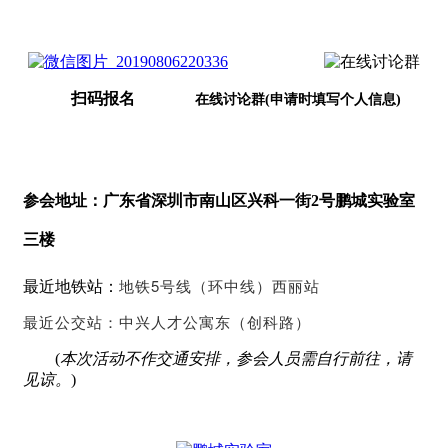
扫码报名
在线讨论群(申请时填写个人信息)
参会地址：广东省深圳市南山区兴科一街2号鹏城实验室
三楼
5
最近地铁站：
铁
线
环
线）
丽
地
号
（
中
西
站
兴
东
创
最近公交站：
中
人才公寓
（
科路）
(
本次活动不作交通安排，参会人员需自行前往，请
见谅。
)