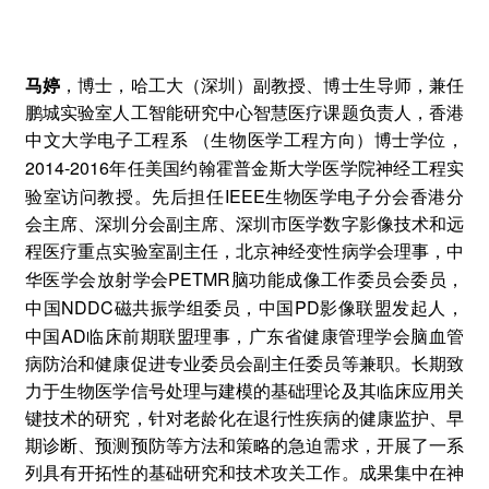
马婷
，博士，哈工大（深圳）副教授、博士生导师，兼任
鹏城实验室人工智能研究中心智慧医疗课题负责人，香港
中文大学电子工程系
（生物医学工程方向）博士学位，
2014-2016
年任美国约翰霍普金斯大学医学院神经工程实
IEEE
验室访问教授。先后担任
生物医学电子分会香港分
会主席、深圳分会副主席、深圳市医学数字影像技术和远
程医疗重点实验室副主任，北京神经变性病学会理事，中
PETMR
华医学会放射学会
脑功能成像工作委员会委员，
NDDC
PD
中国
磁共振学组委员，中国
影像联盟发起人，
AD
中国
临床前期联盟理事，广东省健康管理学会脑血管
病防治和健康促进专业委员会副主任委员等兼职。长期致
力于生物医学信号处理与建模的基础理论及其临床应用关
键技术的研究，针对老龄化在退行性疾病的健康监护、早
期诊断、预测预防等方法和策略的急迫需求，开展了一系
列具有开拓性的基础研究和技术攻关工作。成果集中在神