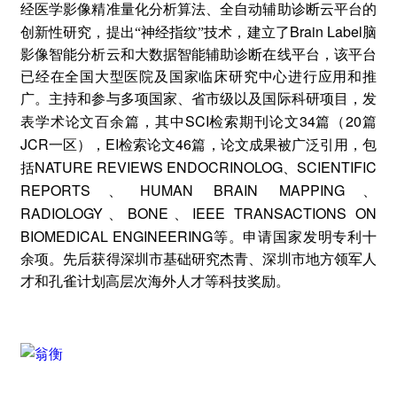
经医学影像精准量化分析算法、全自动辅助诊断云平台的
Brain Label
创新性研究，提出“神经指纹”技术，建立了
脑
影像智能分析云和大数据智能辅助诊断在线平台，该平台
已经在全国大型医院及国家临床研究中心进行应用和推
广。主持和参与多项国家、省市级以及国际科研项目，发
SCI
34
20
表学术论文百余篇，其中
检索期刊论文
篇（
篇
JCR
EI
46
一区），
检索论文
篇，论文成果被广泛引用，包
NATURE REVIEWS ENDOCRINOLOG
SCIENTIFIC
括
、
REPORTS
HUMAN BRAIN MAPPING
、
、
RADIOLOGY
BONE
IEEE TRANSACTIONS ON
、
、
BIOMEDICAL ENGINEERING
等。申请国家发明专利十
余项。先后获得深圳市基础研究杰青、深圳市地方领军人
才和孔雀计划高层次海外人才等科技奖励。