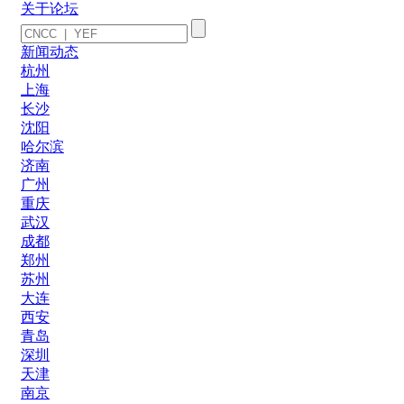
关于论坛
新闻动态
杭州
上海
长沙
沈阳
哈尔滨
济南
广州
重庆
武汉
成都
郑州
苏州
大连
西安
青岛
深圳
天津
南京