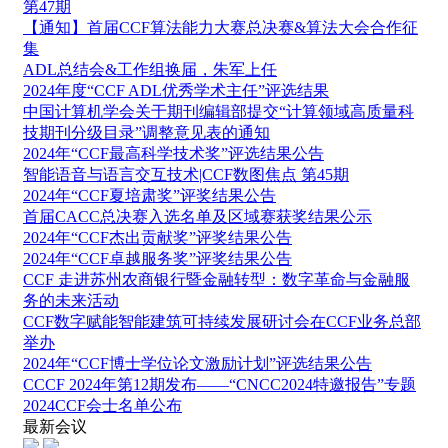
第47期
【通知】首届CCF算法能力大赛总决赛&算法大会合作征
集
ADL总结会&工作组换届，朱军上任
2024年度“CCF ADL优秀学术主任”评选结果
中国计算机学会关于期刊编辑部提交“计算领域高质量科
技期刊分级目录”调整意见表的通知
2024年“CCF最高科学技术奖”评选结果公告
智能语音与语言交互技术|CCF数图焦点 第45期
2024年“CCF夏培肃奖”评奖结果公告
首届CACC总决赛入选名单及区域赛获奖结果公示
2024年“CCF杰出贡献奖”评奖结果公告
2024年“CCF卓越服务奖”评奖结果公告
CCF 走进苏州农商银行暨金融转型：数字革命与金融服
务的未来活动
CCF数字赋能智能建筑可持续发展研讨会在CCF业务总部
举办
2024年“CCF博士学位论文激励计划”评选结果公告
CCCF 2024年第12期发布——“CNCC2024特邀报告”专题
2024CCF会士名单公布
最新会议