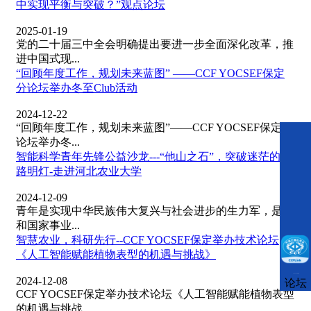
中实现平衡与突破？”观点论坛
2025-01-19
党的二十届三中全会明确提出要进一步全面深化改革，推
进中国式现...
“回顾年度工作，规划未来蓝图” ——CCF YOCSEF保定
分论坛举办冬至Club活动
2024-12-22
“回顾年度工作，规划未来蓝图”——CCF YOCSEF保定分
论坛举办冬...
智能科学青年先锋公益沙龙---“他山之石”，突破迷茫的指
路明灯-走进河北农业大学
2024-12-09
青年是实现中华民族伟大复兴与社会进步的生力军，是党
和国家事业...
智慧农业，科研先行--CCF YOCSEF保定举办技术论坛
《人工智能赋能植物表型的机遇与挑战》
CCFLink下载
2024-12-08
论坛
CCF YOCSEF保定举办技术论坛《人工智能赋能植物表型
的机遇与挑战...