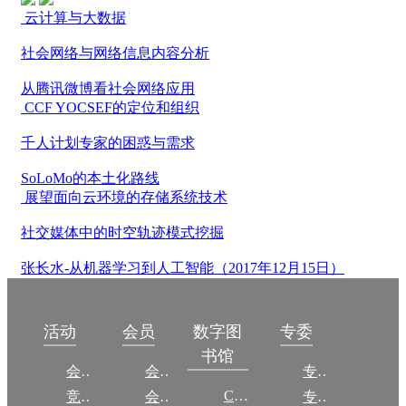
云计算与大数据
社会网络与网络信息内容分析
从腾讯微博看社会网络应用
CCF YOCSEF的定位和组织
千人计划专家的困惑与需求
SoLoMo的本土化路线
展望面向云环境的存储系统技术
社交媒体中的时空轨迹模式挖掘
张长水-从机器学习到人工智能（2017年12月15日）
数字图
活动
会员
专委
书馆
会议
会员简介
专委简介
CCCF
竞赛
会员权益
专委条例