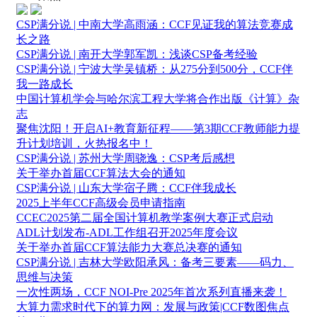
CSP满分说 | 中南大学高雨涵：CCF见证我的算法竞赛成
长之路
CSP满分说 | 南开大学郭军凯：浅谈CSP备考经验
CSP满分说 | 宁波大学吴镇桥：从275分到500分，CCF伴
我一路成长
中国计算机学会与哈尔滨工程大学将合作出版《计算》杂
志
聚焦沈阳！开启AI+教育新征程——第3期CCF教师能力提
升计划培训，火热报名中！
CSP满分说 | 苏州大学周骁逸：CSP考后感想
关于举办首届CCF算法大会的通知
CSP满分说 | 山东大学宿子腾：CCF伴我成长
2025上半年CCF高级会员申请指南
CCEC2025第二届全国计算机教学案例大赛正式启动
ADL计划发布-ADL工作组召开2025年度会议
关于举办首届CCF算法能力大赛总决赛的通知
CSP满分说 | 吉林大学欧阳承风：备考三要素——码力、
思维与决策
一次性两场，CCF NOI-Pre 2025年首次系列直播来袭！
大算力需求时代下的算力网：发展与政策|CCF数图焦点