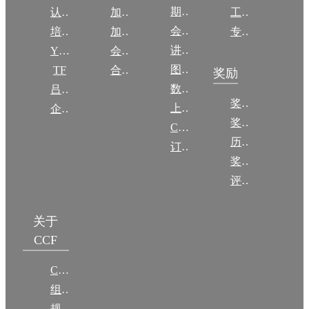
期刊
认证
加入CCF
工作问答
会议
培训
加入CCF
专委名单
讲稿
YOCSEF
会员交费
图集
TF
合作伙伴
奖励
数图编审委员会
吕梁振兴
奖励动态
上传/发布作品
企智会
奖励目录
CCF DL Focus
历年获奖名单
订阅《计算》
奖项推荐
评奖条例
关于
CCF
CCF简介
组织机构
规章