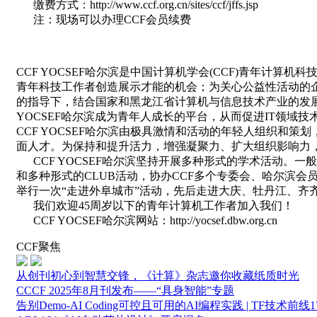
缴费方式：http://www.ccf.org.cn/sites/ccf/jffs.jsp
注：现场可以办理CCF会员续费
CCF YOCSEF哈尔滨是中国计算机学会(CCF)青年计算
青年科技工作者创造展示才能的机会；为关心公益性活动的企
的指导下，结合国家和黑龙江省计算机与信息技术产业的发展
YOCSEF哈尔滨成为青年人成长的平台，从而促进IT领域
CCF YOCSEF哈尔滨由极具激情和活动的年轻人组织
面人才。为保持和提升活力，增强凝聚力、扩大组织影响力，C
CCF YOCSEF哈尔滨坚持开展多种形式的学术活动。一
和多种形式的CLUB活动，协办CCF多个专委会、哈尔滨会员
举行一次“走进外阜城市”活动，先后走进大庆、牡丹江、齐
我们欢迎45周岁以下的青年计算机工作者加入我们！
CCF YOCSEF哈尔滨网站：http://yocsef.dbw.org.cn
CCF聚焦
从创刊初心到智慧交锋，《计算》杂志邀你收藏纸质时光
CCCF 2025年8月刊发布——“具身智能”专题
告别Demo-AI Coding可控且可用的AI编程实践 | TF技术前线