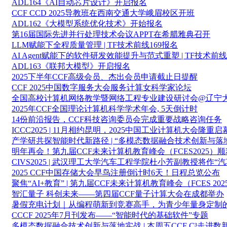
ADL164《AI自动芯片设计》开启报名
CCF CCD 2025导教班在西南交通大学峨眉校区开班
ADL162《大模型系统优化技术》开始报名
第16届国际先进并行处理技术会议APPT在希腊雅典召开
LLM赋能下全程质量管理 | TF技术前线169报名
AI Agent赋能下的软件研发效能提升与范式重塑 | TF技术前线
ADL163《联邦大模型》开启报名
2025下半年CCF高级会员、杰出会员申请截止日提醒
CCF 2025中国数字服务大会服务计算女科学家论坛
全国高校计算机网络教学暨网络工程专业建设研讨会@辽宁
2025年CCF全国理论计算机科学学术年会, 5天倒计时
14份前沿报告，CCF科技咨询委员会完成重要战略咨询任务
ICCC2025 | 11月相约昆明，2025中国工业计算机大会隆重启
产学研共探智能时代新路径 | “多模态数据融合技术创新与落
明年再会！第九届CCF未来计算机教育峰会（FCES2025）
CIVS2025 | 武汉理工大学汽车工程学院杜小芳副教授将
2025 CCF中国存储大会早鸟注册倒计时6天！日程总览公布
聚焦“AI+教育” | 第九届CCF未来计算机教育峰会（FCES 2
智汇量子 科创未来——第四届CCF量子计算大会在成都举办
暑假充电计划｜从编程萌新到竞赛高手，为青少年量身定制
CCCF 2025年7月刊发布——“智能时代的基础软件”专题
多模态数据融合技术创新与落地实战 | 本周五CCF C³走进数