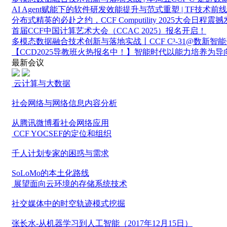
AI Agent赋能下的软件研发效能提升与范式重塑 | TF技术前线
分布式精英的必赴之约，CCF Computility 2025大会日程震
首届CCF中国计算艺术大会（CCAC 2025）报名开启！
多模态数据融合技术创新与落地实战丨CCF C³-31@数新智
【CCD2025导教班火热报名中！】智能时代以能力培养为
最新会议
云计算与大数据
社会网络与网络信息内容分析
从腾讯微博看社会网络应用
CCF YOCSEF的定位和组织
千人计划专家的困惑与需求
SoLoMo的本土化路线
展望面向云环境的存储系统技术
社交媒体中的时空轨迹模式挖掘
张长水-从机器学习到人工智能（2017年12月15日）