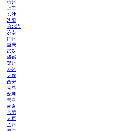
杭州
上海
长沙
沈阳
哈尔滨
济南
广州
重庆
武汉
成都
郑州
苏州
大连
西安
青岛
深圳
天津
南京
合肥
太原
兰州
厦门