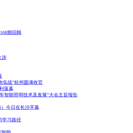
168期回顾
大连
幕
地实战”杭州圆满收官
顺利落幕
作“汽车智能照明技术及发展”大会主旨报告
025）今日在长沙开幕
的学习路径
新智能