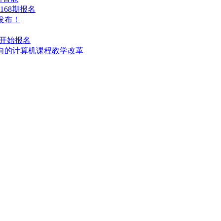
168期报名
撼发布！
能开始报名
导向的计算机课程教学改革