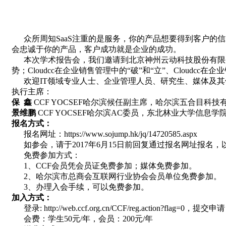
众所周知SaaS注重的是服务，你的产品想要得到客户的
会忠诚于你的产品，客户成功就是企业的成功。
本次学术报告会，我们邀请到北京神州云动科技股份有限公司研
势；Cloudcc在企业销售管理中的“破”和“立”、Cloudc
欢迎IT领域专业人士、企业管理人员、研究生、媒体及其
执行主席：
保 鑫
CCF YOCSEF哈尔滨候任副主席，哈尔滨五合目科
景维鹏
CCF YOCSEF哈尔滨AC委员，东北林业大学信息学
报名方式：
报名网址：https://www.sojump.hk/jq/14720585.aspx
如参会，请于2017年6月15日前回复通过报名网址报名，
免费参加方式：
1、CCF会员凭会员证免费参加；媒体免费参加。
2、哈尔滨市总商会互联网行业协会会员单位免费参加。
3、办理入会手续，可以免费参加。
加入方式：
登录: http://web.ccf.org.cn/CCF/reg.action?flag=0，提交申请
会费：学生50元/年，会员：200元/年