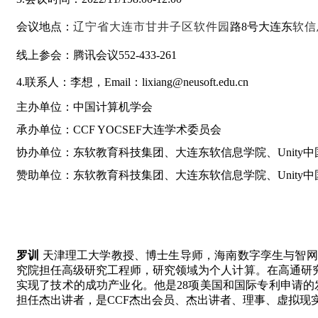
会议地点：
辽宁省大连市甘井子区软件园
路8号大连东
软信
线上参会：腾讯会议552-433-261
4.
联系人：李想，Email：
lixiang@neusoft.edu.cn
主办单位：中国计算机学会
承办单位：
CCF YOCSEF大连学术委员会
协办单位：东软教育科技集团、大连东软信息学院、
Unity
中
赞助单位：东软教育科技集团、大连东软信息学院、
Unity
中
罗训
天津理工大学教授、博士生导师，海南数字孪生与智网
究院担任高级研究工程师，研究领域为个人计算。在高通研究
实现了技术的成功产业化。他是28项美国和国际专利申请的发明
担任杰出讲者，是CCF杰出会员、杰出讲者、理事、虚拟现