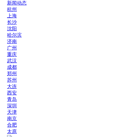
新闻动态
杭州
上海
长沙
沈阳
哈尔滨
济南
广州
重庆
武汉
成都
郑州
苏州
大连
西安
青岛
深圳
天津
南京
合肥
太原