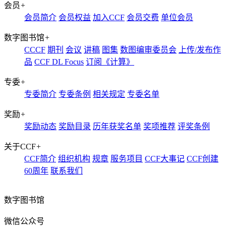
会员
+
会员简介
会员权益
加入CCF
会员交费
单位会员
数字图书馆
+
CCCF
期刊
会议
讲稿
图集
数图编审委员会
上传/发布作
品
CCF DL Focus
订阅《计算》
专委
+
专委简介
专委条例
相关规定
专委名单
奖励
+
奖励动态
奖励目录
历年获奖名单
奖项推荐
评奖条例
关于CCF
+
CCF简介
组织机构
规章
服务项目
CCF大事记
CCF创建
60周年
联系我们
数字图书馆
微信公众号