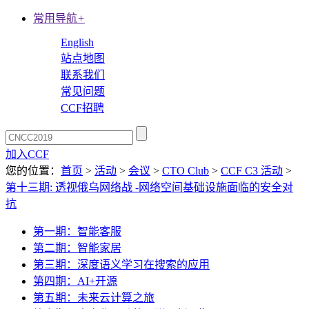
常用导航
+
English
站点地图
联系我们
常见问题
CCF招聘
加入CCF
您的位置：
首页
>
活动
>
会议
>
CTO Club
>
CCF C3 活动
>
第十三期: 透视俄乌网络战 -网络空间基础设施面临的安全对
抗
第一期：智能客服
第二期：智能家居
第三期：深度语义学习在搜索的应用
第四期：AI+开源
第五期：未来云计算之旅