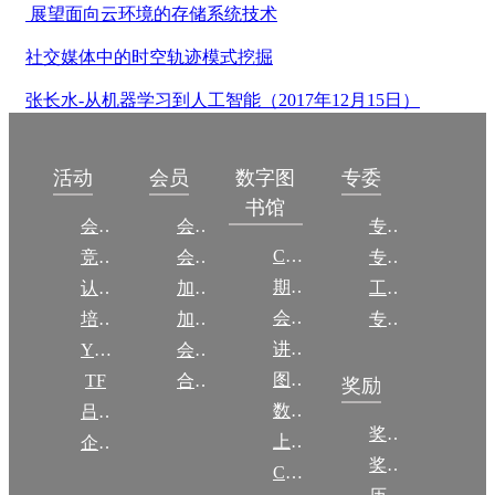
展望面向云环境的存储系统技术
社交媒体中的时空轨迹模式挖掘
张长水-从机器学习到人工智能（2017年12月15日）
数字图
活动
会员
专委
书馆
会议
会员简介
专委简介
CCCF
竞赛
会员权益
专委条例
期刊
认证
加入CCF
工作问答
会议
培训
加入CCF
专委名单
讲稿
YOCSEF
会员交费
图集
TF
合作伙伴
奖励
数图编审委员会
吕梁振兴
奖励动态
上传/发布作品
企智会
奖励目录
CCF DL Focus