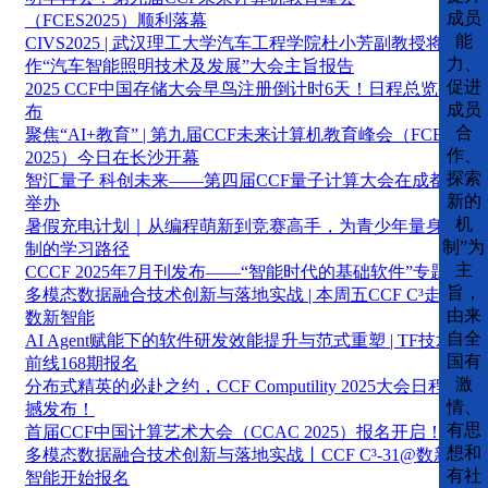
成员
（FCES2025）顺利落幕
能
CIVS2025 | 武汉理工大学汽车工程学院杜小芳副教授将
力、
作“汽车智能照明技术及发展”大会主旨报告
促进
2025 CCF中国存储大会早鸟注册倒计时6天！日程总览公
成员
布
合
聚焦“AI+教育” | 第九届CCF未来计算机教育峰会（FCES
作、
2025）今日在长沙开幕
探索
智汇量子 科创未来——第四届CCF量子计算大会在成都
新的
举办
机
暑假充电计划｜从编程萌新到竞赛高手，为青少年量身定
制”为
制的学习路径
主
CCCF 2025年7月刊发布——“智能时代的基础软件”专题
旨，
多模态数据融合技术创新与落地实战 | 本周五CCF C³走进
由来
数新智能
自全
AI Agent赋能下的软件研发效能提升与范式重塑 | TF技术
国有
前线168期报名
激
分布式精英的必赴之约，CCF Computility 2025大会日程震
情、
撼发布！
有思
首届CCF中国计算艺术大会（CCAC 2025）报名开启！
想和
多模态数据融合技术创新与落地实战丨CCF C³-31@数新
有社
智能开始报名