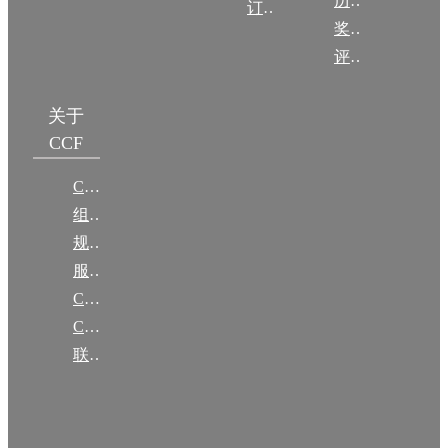
历年获奖名单
订阅《计算》
奖项推荐
评奖条例
关于
CCF
CCF简介
组织机构
规章
服务项目
CCF大事记
CCF创建60周年
联系我们