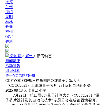
太原
兰州
厦门
昆明
桂林
长春
福州
保定
香港
分论坛
>
郑州
>
新闻动态
新闻动态
活动预告
组织机构
关于YOCSEF郑州
CCF YOCSEF郑州在第四届CCF量子计算大会
（CQCC2025）上组织量子芯片设计及其自动化分会
2025-08-13
阅读量:
2
小字
月
日，第四届
量子计算大会（
）
量
7
22
CCF
CQCC2025
“
子芯片设计及其自动化技术
专题分会在成都圆满召开。
”