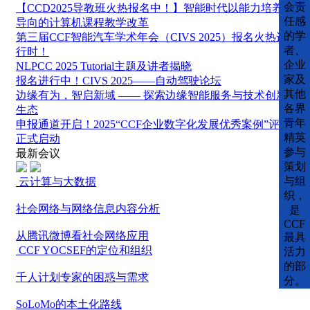
会责
【CCD2025导教班火热报名中！】智能时代以能力培养为
任感
导向的计算机课程教学改革
的学
第三届CCF智能汽车学术年会（CIVS 2025）报名火热进
者、
行时！
企业
NLPCC 2025 Tutorial主题及讲者揭晓
家及
报名进行中！CIVS 2025——自动驾驶论坛
其他
边缘有为，智启新域 —— 探索边缘智能服务与技术创新
各界
生态
青年
申报通道开启！2025“CCF企业数字化发展优秀案例”评选
精英
正式启动
参与
最新会议
策划
与组
云计算与大数据
织，
社会网络与网络信息内容分析
是
CCF
从腾讯微博看社会网络应用
最具
CCF YOCSEF的定位和组织
活力
的部
千人计划专家的困惑与需求
分。
SoLoMo的本土化路线