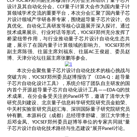
郑州副主席穆清作为分会主席组织了量子芯片
CCF YOCSEF
设计及其自动化分会。
量子计算大会作为国内量子计
CCF
算领域学术交流的重要平台，本次分会汇聚了国内量子芯
片设计领域产学研各界专家，围绕超导量子芯片设计、仿
真优化、自动化工具研发等核心议题展开深入探讨。通过
技术成果展示、行业对话等形式，
郑州充分发挥了
YOCSEF
桥梁纽带作用，与行业推动量子芯片设计自动化生态共
建，展示了在国内量子计算领域的影响力。
郑州
YOCSEF
副主席陈强、往届主席刘福东、往届
王俊超、委员赵
AC
博、天津分论坛往届主席张鹏等参会。
本次分会聚焦量子芯片设计自动化技术的核心挑战与
突破方向，
郑州委员赵博报告了《
：超导量
YOCSEF
EDA-Q
子芯片自动化设计工具》，系统介绍了团队自主研发的国
内首个开源超导量子芯片自动化设计工具
的技
——EDA-Q
术成果。在分会备受关注的
环节，邀请了清华大学
Panel
研究员刘建设、北京量子信息科学研究院研究员金贻荣、
中关村实验室研究员赵汇海、深圳国际量子研究院研究员
钟有鹏、本源科仪（成都）总经理李舒啸、浙江大学博士
后邓金凤、
郑州委员赵博等单位的专家共同就
量
YOCSEF
“
子芯片设计自动化技术路径与生态建设
展开
讨论。
”
Panel