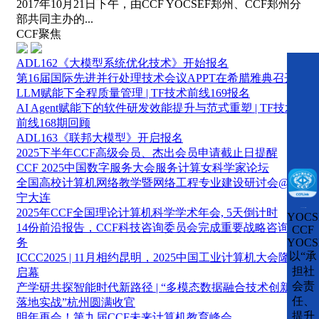
2017年10月21日下午，由CCF YOCSEF郑州、CCF郑州分
部共同主办的...
CCF聚焦
ADL162《大模型系统优化技术》开始报名
第16届国际先进并行处理技术会议APPT在希腊雅典召开
LLM赋能下全程质量管理 | TF技术前线169报名
AI Agent赋能下的软件研发效能提升与范式重塑 | TF技术
前线168期回顾
ADL163《联邦大模型》开启报名
2025下半年CCF高级会员、杰出会员申请截止日提醒
CCF 2025中国数字服务大会服务计算女科学家论坛
全国高校计算机网络教学暨网络工程专业建设研讨会@辽
宁大连
2025年CCF全国理论计算机科学学术年会, 5天倒计时
CCFLink下载
YOCS
14份前沿报告，CCF科技咨询委员会完成重要战略咨询任
CCF
YOCS
务
以“承
ICCC2025 | 11月相约昆明，2025中国工业计算机大会隆重
担社
启幕
会责
产学研共探智能时代新路径 | “多模态数据融合技术创新与
任、
落地实战”杭州圆满收官
提升
明年再会！第九届CCF未来计算机教育峰会