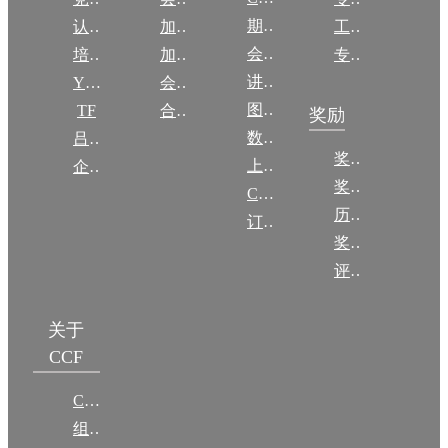
期刊
认证
加入CCF
工作问答
会议
培训
加入CCF
专委名单
讲稿
YOCSEF
会员交费
图集
TF
合作伙伴
奖励
数图编审委员会
吕梁振兴
奖励动态
上传/发布作品
企智会
奖励目录
CCF DL Focus
历年获奖名单
订阅《计算》
奖项推荐
评奖条例
关于
CCF
CCF简介
组织机构