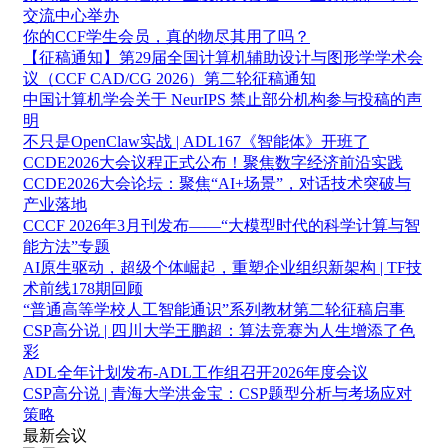
交流中心举办
你的CCF学生会员，真的物尽其用了吗？
【征稿通知】第29届全国计算机辅助设计与图形学学术会
议（CCF CAD/CG 2026）第二轮征稿通知
中国计算机学会关于 NeurIPS 禁止部分机构参与投稿的声
明
不只是OpenClaw实战 | ADL167《智能体》开班了
CCDE2026大会议程正式公布！聚焦数字经济前沿实践
CCDE2026大会论坛：聚焦“AI+场景”，对话技术突破与
产业落地
CCCF 2026年3月刊发布——“大模型时代的科学计算与智
能方法”专题
AI原生驱动，超级个体崛起，重塑企业组织新架构 | TF技
术前线178期回顾
“普通高等学校人工智能通识”系列教材第二轮征稿启事
CSP高分说 | 四川大学王鹏超：算法竞赛为人生增添了色
彩
ADL全年计划发布-ADL工作组召开2026年度会议
CSP高分说 | 青海大学洪金宝：CSP题型分析与考场应对
策略
最新会议