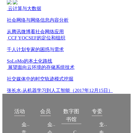
云计算与大数据
社会网络与网络信息内容分析
从腾讯微博看社会网络应用
CCF YOCSEF的定位和组织
千人计划专家的困惑与需求
SoLoMo的本土化路线
展望面向云环境的存储系统技术
社交媒体中的时空轨迹模式挖掘
张长水-从机器学习到人工智能（2017年12月15日）
数字图
活动
会员
专委
书馆
会议
会员简介
专委简介
CCCF
竞赛
会员权益
专委条例