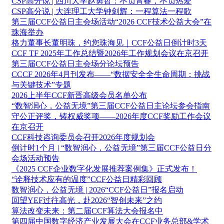
CSP高分说 | 四川大学赵勇哲：不负青春，不负热爱
CSP高分说 | 大连理工大学钟剑辉：一程算法一程歌
第三届CCF公益日主会场活动“2026 CCF技术公益大会”在
珠海举办
格力董事长董明珠，约您珠海见｜CCF公益日倒计时3天
CCF TF 2025年工作总结暨2026年工作规划会议在京召开
第三届CCF公益日主会场分论坛预告
CCCF 2026年4月刊发布——“数据安全全生命周期：挑战
与关键技术”专题
2026上半年CCF新晋高级会员名单公布
“数智润心，公益无境”第三届CCF公益日主论坛参会指南
守公正评奖，铸权威奖项——2026年度CCF奖励工作会议
在京召开
CCF科技咨询委员会召开2026年度规划会
倒计时1个月 | “数智润心，公益无境”第三届CCF公益日分
会场活动预告
《2025 CCF企业数字化发展推荐案例集》正式发布！
“诠释技术应有的温度”CCF公益日精彩回顾
数智润心，公益无境 | 2026“CCF公益日”报名启动
回望YEF过往高光，赴2026“智创未来”之约
算法改变未来：第二届CCF算法大会报名中
第四届中国数字经济产业发展大会在CCF业务总部&学术