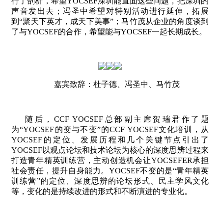
行了剖析，希望
YOCSEF
深圳能直面这些问题，把深圳的
声音发出去；冯圣中希望对特别活动进行延伸，拓展
到“聚天下英才，成天下美事”；马竹茂从企业的角度谈到
了与
YOCSEF
的合作，希望能与
YOCSEF
一起长期成长。
嘉宾致辞：杜子德、冯圣中、马竹茂
随后，
CCF YOCSEF
总部副主席贺瑞君作了题
为“
YOCSEF
的变与不变”的
CCF YOCSEF
文化培训，从
YOCSEF
的定位、发展历程和几个关键节点引出了
YOCSEF
以观点论坛和技术论坛为核心的深度思辨过程来
打造青年精英训练营，主动创造机会让
YOCSEFER
承担
社会责任，提升自身能力。
YOCSEF
不变的是“青年精英
训练营”的定位、深度思辨的论坛形式、民主学风文化
等，变化的是持续改进的形式和不断演进的专业化。