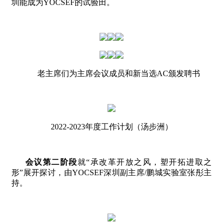
圳能成为
YOCSEF
的试验田。
老主席们为主席会议成员和新当选
AC
颁发聘书
2022-2023
年度工作计划（汤步洲）
会议第二阶段
就“承改革开放之风，塑开拓进取之
形”展开探讨，由
YOCSEF
深圳副主席
/
鹏城实验室张彤主
持。