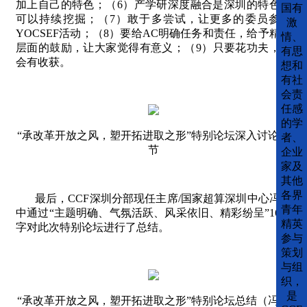
加上自己的特色；（
6
）产学研深度融合是深圳的特色，
国有
可以持续挖掘；（
7
）敢于多尝试，让更多的委员参与
激
YOCSEF
活动；（
8
）要给
AC
明确任务和责任，给予精神
情、
层面的鼓励，让大家觉得有意义；（
9
）只要花功夫，总
有思
会有收获。
想和
有社
会责
任感
的学
“承改革开放之风，塑开拓进取之形”特别论坛深入讨论环
者、
节
企业
家及
其他
各界
最后，
CCF
深圳分部现任主席
/
国家超算深圳中心冯圣
青年
中通过“主题明确、气氛活跃、风采依旧、精彩纷呈”
16
个
精英
字对此次特别论坛进行了总结。
参与
策划
与组
织，
是
“承改革开放之风，塑开拓进取之形”特别论坛总结（冯圣