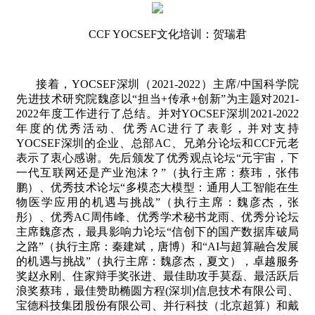
CCF YOCSEF
文化培训：贺瑞君
接着，
YOCSEF
深圳（
2021-2022
）主席
/
中国科学院
先进技术研究院魏彦以“担当
+
传承
+
创新”为主题对
2021-
2022
年度工作进行了总结。并对
YOCSEF
深圳
2021-2022
年度的优秀活动、优秀
AC
进行了表彰，并对支持
YOCSEF
深圳的企业、总部
AC
、兄弟分论坛和
CCF
元老
表示了衷心感谢。先后颁发了优秀观点论坛“元宇宙，下
一代互联网还是产业泡沫？”（执行主席：蔡玮，张伟
鹏）、优秀技术论坛“多模态大模型：通用人工智能在生
物医学应用的机遇与挑战”（执行主席：魏彦杰，张
彤）、优秀
AC
周伟峰、优秀学术秘书龙雨、优秀分论坛
主席魏彦杰，最具影响力论坛“信创下的国产数据库破局
之路”（执行主席：秦建斌，唐博）和“
AI
与超算融合发展
的机遇与挑战”（执行主席：魏彦杰，夏文），卓越服务
奖赵永刚、住家辩手奖张进、最佳助攻手莫磊、最活跃后
浪奖蔡玮，最佳赞助椭圆方程
(
深圳
)
信息技术有限公司、
宝德科技集团股份有限公司、并行科技（北京超算）和戴