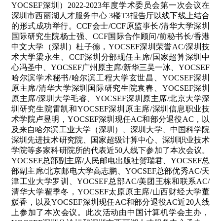
YOCSEF
深圳）
2022-2023
年度学术委员会第一次会议在
深圳市西丽湖人才服务中心
3
楼
T3
报告厅以线下线上结合
的形式成功举行。
CCF
会士
/CCF
原监事长
/
清华大学深圳
国际研究生院杨士强、
CCF
国际合作顾问
/
前秘书长
/
香港
中文大学（深圳）杜子德，
YOCSEF
深圳荣誉
AC/
深圳技
术大学梁永生、
CCF
深圳分部现任主席
/
国家超算深圳中
心冯圣中、
YOCSEF
广州原主席
/
新华三吴一冰、
YOCSEF
哈尔滨学术秘书
/
哈尔滨工程大学玄世昌、
YOCSEF
深圳
原主席
/
清华大学深圳国际研究生院袁春、
YOCSEF
深圳
原主席
/
深圳大学毛睿、
YOCSEF
深圳原主席
/
北京大学深
圳研究生院雷凯和
YOCSEF
深圳原主席
/
深圳信息职业技
术学院卢昱明，
YOCSEF
深圳现任
AC
和部分退役
AC
，以
及来自哈尔滨工业大学（深圳）、深圳大学、中国科学院
深圳先进技术研究院、国家超级计算中心、深圳职业技术
学院等多家科研院所的代表近
50
人线下参加了本次会议。
YOCSEF
总部副主席
/
人民邮电出版社贺瑞君、
YOCSEF
总
部副主席
/
北京邮电大学高志鹏、
YOCSEF
总部优秀
AC/
天
津工业大学罗训、
YOCSEF
总部
AC/
美团王栋和联系
AC/
清华大学翟季冬，
YOCSEF
太原原主席
/
山西财经大学董
媛香，以及
YOCSEF
深圳现任
AC
和部分退役
AC
近
20
人线
上参加了本次会议。此次活动由中国计算机学会主办，