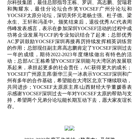
尔科技集团，最佳总部指导王栋、罗训、高志鹏、贺瑞君
和陶耀东，最佳分论坛合作奖
YOCSEF
广州分论坛和
YOCSEF
太原分论坛，深切关怀元老杨士强、杜子德、梁
永生、王轩和冯圣中。颁奖结束后，退役优秀
AC
代表周
伟峰发表感言，表示在参加深圳
YOCSEF
活动的过程中成
功将企业发展与
CCF
的专业知识结合了起来；总部优秀
AC
罗训鼓励
YOCSEF
深圳再接再厉持续发挥精英训练营
的作用；总部现任副主席高志鹏肯定了
YOCSEF
深圳过去
一年的成绩，期待
2022-2023
年度继续做出有特色的活
动；总部
AC
王栋希望
YOCSEF
深圳能与大湾区的发展联
系起来，承担起更多的社会责任，
AC
获得更大的成长；
YOCSEF
广州原主席
/
新华三吴一冰表示
YOCSEF
深圳和广
州有多年的合作基础，希望能在大湾区北京下继续联动，
共同进步；
YOCSEF
太原原主席
/
山西财经大学董媛香表
示感谢
YOCSEF
深圳过去一年对
YOCSEF
太原的帮助与支
持，希望两个兄弟分论坛能长期互动下去，愿大家友谊长
存。