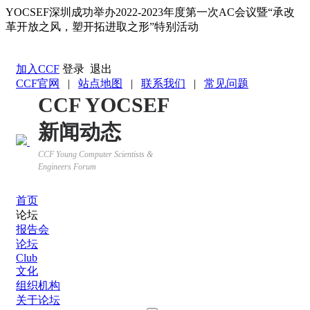
YOCSEF深圳成功举办2022-2023年度第一次AC会议暨“承改
革开放之风，塑开拓进取之形”特别活动
返回YOCSEF首页
加入CCF
登录
退出
CCF官网
|
站点地图
|
联系我们
|
常见问题
CCF YOCSEF
新闻动态
CCF Young Computer Scientists &
Engineers Forum
首页
论坛
报告会
论坛
Club
文化
组织机构
关于论坛