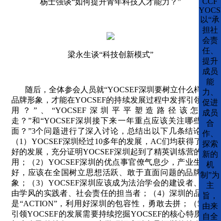
CCF
杨士强谈“如何提升青年科技人才能力？”
YOCS
以“承
担社
会责
任、
梁永生谈“科技创新模式”
提升
成员
能
随后，全体参会人员就“
YOCSEF
深圳要树立什么样的
力、
品牌形象，才能在
YOCSEF
的持续发展过程中发挥引领作
促进
用？”、“
YOCSEF
深圳平平塑造路径该怎么
成员
走？”和“
YOCSEF
深圳接下来一年重点应该关注哪些方
合
面？”
3
个问题进行了深入讨论，总结出以下几条结论：
作、
（
1
）
YOCSEF
深圳经过
10
多年的发展，
AC
们均获得了很
探索
好的发展，充分证明
YOCSEF
深圳起到了精英训练营的作
新的
用；（
2
）
YOCSEF
深圳的优点事官僚气息少，产业生态
机
好，应该在全国树立思想活跃、敢于直面问题的品牌形
制”为
象；（
3
）
YOCSEF
深圳应该成为法治学会的建设者、自
主
由学风的实践者、社会责任的担当者；（
4
）深圳的品牌
旨，
是“
ACTION
”，利用好深圳的包容性，勇敢去拼；（
5
）
由来
引领
YOCSEF
的发展需要持续挖掘
YOCSEF
的核心特质、
自全