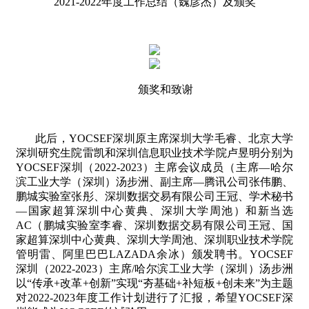
2021-2022
年度工作总结（魏彦杰）及颁奖
颁奖和致谢
此后，
YOCSEF
深圳原主席深圳大学毛睿、北京大学
深圳研究生院雷凯和深圳信息职业技术学院卢昱明分别为
YOCSEF
深圳（
2022-2023
）主席会议成员（主席—哈尔
滨工业大学（深圳）汤步洲、副主席—腾讯公司张伟鹏、
鹏城实验室张彤、深圳数据交易有限公司王冠、学术秘书
—国家超算深圳中心黄典、深圳大学周池）和新当选
AC
（鹏城实验室李睿、深圳数据交易有限公司王冠、国
家超算深圳中心黄典、深圳大学周池、深圳职业技术学院
管明雷、阿里巴巴
LAZADA
余冰）颁发聘书。
YOCSEF
深圳（
2022-2023
）主席
/
哈尔滨工业大学（深圳）汤步洲
以“传承
+
改革
+
创新”实现“夯基础
+
补短板
+
创未来”为主题
对
2022-2023
年度工作计划进行了汇报，希望
YOCSEF
深