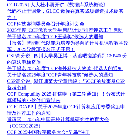
CCD2025 | 人大杜小勇开讲《数据库系统概论》
代码不止于课堂，GLCC 邀你在真实战场锻造技术硬实
力！
CCF科技咨询委员会召开年度计划会
2025年度“CCF优秀大学生启航计划”推荐评选工作启动
关于提名2025年度“CCF王选奖”候选人的通知
【报名】智能时代以能力培养为导向的计算机课程教学改
革，2025导教班报名正式开启！
CSP高分说 | 四川大学吴正博：从贴吧搓游戏到CSP400分
的算法电梯奇旅
关于提名2025年度“CCF海外科技人物奖”候选人的通知
关于提名2025年度“CCF青年科技奖”候选人的通知
CSP高分说 | 浙江师范大学童培峻：与CCF的故事及CSP
备考心得
CCF Computility 2025 征稿啦（第二轮通知）！分布式计
算领域的小伙伴们看过来
CCF TCAPP丨关于2025年度CCF计算机应用专委奖励申
请及推荐工作的通知
邀请函｜2025年中国高校计算机研究生教育大会
（CCGEC2025）
CCF 2025中国数字服务大会“早鸟”注册