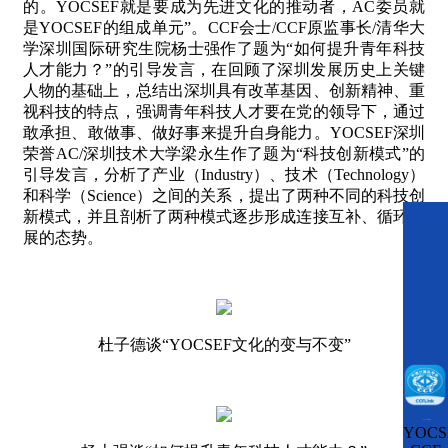
的。
YOCSEF
就是要成为先进文化的推动者，
AC
委员就
是
YOCSEF
的组成单元
”
。
CCF
会士
/CCF
原监事长
/
清华大
学深圳国际研究生院杨士强作了题为“如何提升青年科技
人才能力？”的引导发言，在回顾了深圳发展历史上关键
人物的基础上，总结出深圳具有改革基因、创新精神、重
视科技的特点，强调青年科技人才要在党的领导下，通过
敢承担、敢做事、做好事来提升自身能力。
YOCSEF
深圳
荣誉
AC/
深圳技术大学梁永生作了题为“科技创新模式”的
引导发言，分析了产业（
Industry
）、技术（
Technology
）
和科学（
Science
）之间的关系，提出了两种不同的科技创
新模式，并且剖析了两种模式逐步形成连接互补、循环发
展的态势。
杜子德谈“
YOCSEF
文化的变与不变”
CCFLink下载
YOCS