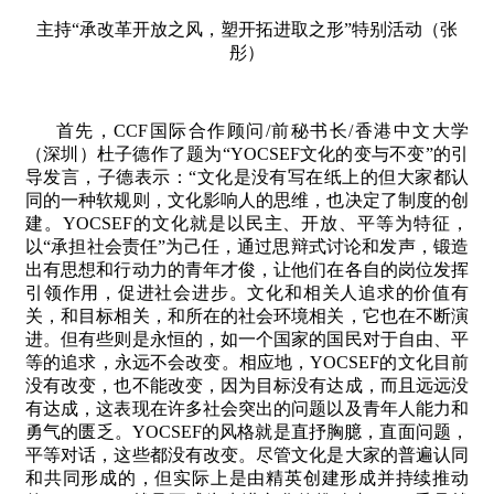
主持“承改革开放之风，塑开拓进取之形”特别活动（张
彤）
首先，
CCF
国际合作顾问
/
前秘书长
/
香港中文大学
（深圳）杜子德作了题为“
YOCSEF
文化的变与不变”的引
导发言，子德表示：“文化是没有写在纸上的但大家都认
同的一种软规则，文化影响人的思维，也决定了制度的创
建。
YOCSEF
的文化就是以民主、开放、平等为特征，
以“承担社会责任”为己任，通过思辩式讨论和发声，锻造
出有思想和行动力的青年才俊，让他们在各自的岗位发挥
引领作用，促进社会进步。文化和相关人追求的价值有
关，和目标相关，和所在的社会环境相关，它也在不断演
进。但有些则是永恒的，如一个国家的国民对于自由、平
等的追求，永远不会改变。相应地，
YOCSEF
的文化目前
没有改变，也不能改变，因为目标没有达成，而且远远没
有达成，这表现在许多社会突出的问题以及青年人能力和
勇气的匮乏。
YOCSEF
的风格就是直抒胸臆，直面问题，
平等对话，这些都没有改变。尽管文化是大家的普遍认同
和共同形成的，但实际上是由精英创建形成并持续推动