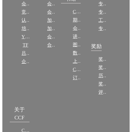
会议
会员简介
专委简介
CCCF
竞赛
会员权益
专委条例
期刊
认证
加入CCF
工作问答
会议
培训
加入CCF
专委名单
讲稿
YOCSEF
会员交费
图集
TF
合作伙伴
奖励
数图编审委员会
吕梁振兴
奖励动态
上传/发布作品
企智会
奖励目录
CCF DL Focus
历年获奖名单
订阅《计算》
奖项推荐
评奖条例
关于
CCF
CCF简介