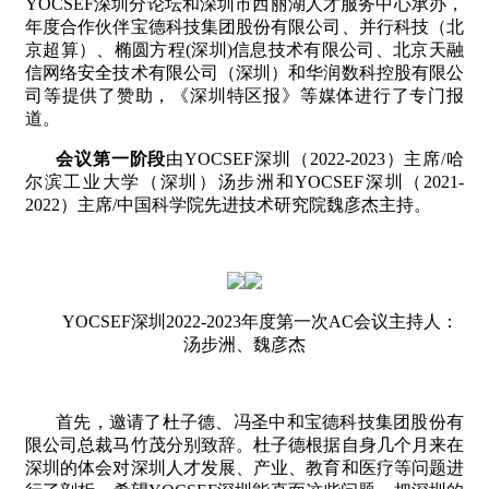
YOCSEF
深圳分论坛和深圳市西丽湖人才服务中心承办，
年度合作伙伴宝德科技集团股份有限公司、并行科技（北
京超算）、椭圆方程
(
深圳
)
信息技术有限公司、北京天融
信网络安全技术有限公司（深圳）和华润数科控股有限公
司等提供了赞助，《深圳特区报》等媒体进行了专门报
道。
会议第一阶段
由
YOCSEF
深圳（
2022-2023
）主席
/
哈
尔滨工业大学（深圳）汤步洲和
YOCSEF
深圳（
2021-
2022
）主席
/
中国科学院
先进技术研究院魏彦杰主持。
YOCSEF
深圳
2022-2023
年度第一次
AC
会议主持人：
汤步洲、魏彦杰
首先，邀请了杜子德、冯圣中和宝德科技集团股份有
限公司总裁马竹茂分别致辞。杜子德根据自身几个月来在
深圳的体会对深圳人才发展、产业、教育和医疗等问题进