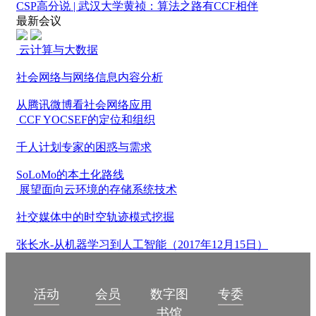
CSP高分说 | 武汉大学黄祯：算法之路有CCF相伴
最新会议
云计算与大数据
社会网络与网络信息内容分析
从腾讯微博看社会网络应用
CCF YOCSEF的定位和组织
千人计划专家的困惑与需求
SoLoMo的本土化路线
展望面向云环境的存储系统技术
社交媒体中的时空轨迹模式挖掘
张长水-从机器学习到人工智能（2017年12月15日）
数字图
活动
会员
专委
书馆