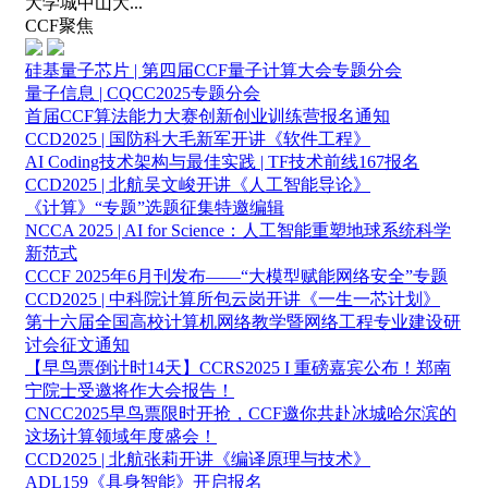
大学城中山大...
CCF聚焦
硅基量子芯片 | 第四届CCF量子计算大会专题分会
量子信息 | CQCC2025专题分会
首届CCF算法能力大赛创新创业训练营报名通知
CCD2025 | 国防科大毛新军开讲《软件工程》
AI Coding技术架构与最佳实践 | TF技术前线167报名
CCD2025 | 北航吴文峻开讲《人工智能导论》
《计算》“专题”选题征集特邀编辑
NCCA 2025 | AI for Science：人工智能重塑地球系统科学
新范式
CCCF 2025年6月刊发布——“大模型赋能网络安全”专题
CCD2025 | 中科院计算所包云岗开讲《一生一芯计划》
第十六届全国高校计算机网络教学暨网络工程专业建设研
讨会征文通知
【早鸟票倒计时14天】CCRS2025 I 重磅嘉宾公布！郑南
宁院士受邀将作大会报告！
CNCC2025早鸟票限时开抢，CCF邀你共赴冰城哈尔滨的
这场计算领域年度盛会！
CCD2025 | 北航张莉开讲《编译原理与技术》
ADL159《具身智能》开启报名