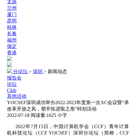
太原
兰州
厦门
昆明
桂林
长春
福州
保定
香港
分论坛
>
深圳
>
新闻动态
报告会
论坛
Club
其他活动
YOCSEF深圳成功举办2022-2023年度第一次AC会议暨“承
改革开放之风，塑开拓进取之形”特别活动
2022-07-18
阅读量:
1625
小字
2022
年
7
月
15
日，中国计算机学会（
CCF
）青年计算
机科技论坛（
CCF YOCSEF
）深圳分论坛（简称，
CCF