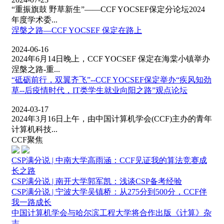
“重振旗鼓 野草新生”——CCF YOCSEF保定分论坛2024
年度学术委...
涅槃之路—CCF YOCSEF 保定在路上
2024-06-16
2024年6月14日晚上，CCF YOCSEF 保定在海棠小镇举办
涅槃之路-重...
“砥砺前行，双翼齐飞”--CCF YOCSEF保定举办“疾风知劲
草--后疫情时代，IT类学生就业向阳之路”观点论坛
2024-03-17
2024年3月16日上午，由中国计算机学会(CCF)主办的青年
计算机科技...
CCF聚焦
CSP满分说 | 中南大学高雨涵：CCF见证我的算法竞赛成
长之路
CSP满分说 | 南开大学郭军凯：浅谈CSP备考经验
CSP满分说 | 宁波大学吴镇桥：从275分到500分，CCF伴
我一路成长
中国计算机学会与哈尔滨工程大学将合作出版《计算》杂
志