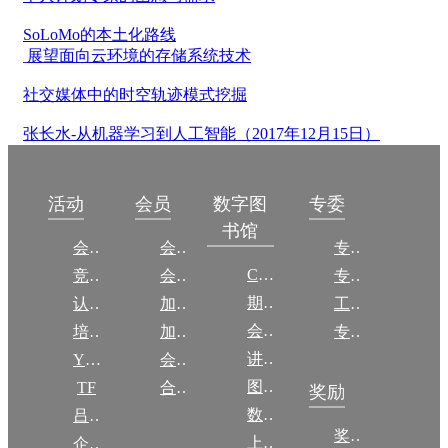
SoLoMo的本土化路线
展望面向云环境的存储系统技术
社交媒体中的时空轨迹模式挖掘
张长水-从机器学习到人工智能（2017年12月15日）
数字图
活动
会员
专委
书馆
会议
会员简介
专委简介
CCCF
竞赛
会员权益
专委条例
期刊
认证
加入CCF
工作问答
会议
培训
加入CCF
专委名单
讲稿
YOCSEF
会员交费
图集
TF
合作伙伴
奖励
数图编审委员会
吕梁振兴
奖励动态
上传/发布作品
企智会