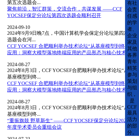
第五次选题会...
有社
聚焦前沿，智汇群策，交流合作，共谋发展 ——CCF
会责
YOCSEF保定分论坛第四次选题会顺利召开
任感
的学
2024-09-10
者、
2024年9月9日晚7点，中国计算机学会保定分论坛第四次
企业
选题会在河...
家及
CCF YOCSEF 合肥顺利举办技术论坛“从基座模型到终端
其他
应用：洞察大模型落地终端应用的产品形态与核心技术”
各界
青年
2024-08-27
精英
2024年8月3日，CCF YOCSEF合肥顺利举办技术论坛“从
参与
基座模型到终...
策划
CCF YOCSEF 合肥顺利举办技术论坛“从基座模型到终端
与组
应用：洞察大模型落地终端应用的产品形态与核心技术”
织，
是
2024-08-27
CCF
2024年8月3日，CCF YOCSEF合肥顺利举办技术论坛“从
最具
基座模型到终...
活力
“重振旗鼓 野草新生” ——CCF YOCSEF保定分论坛2024
的部
年度学术委员会重组会议
分。
2024-07-23