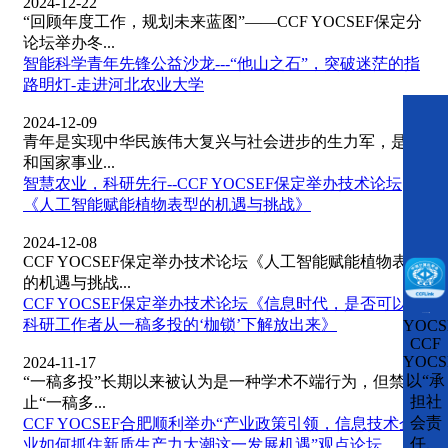
2024-12-22
“回顾年度工作，规划未来蓝图”——CCF YOCSEF保定分
论坛举办冬...
智能科学青年先锋公益沙龙---“他山之石”，突破迷茫的指
路明灯-走进河北农业大学
2024-12-09
青年是实现中华民族伟大复兴与社会进步的生力军，是党
和国家事业...
智慧农业，科研先行--CCF YOCSEF保定举办技术论坛
《人工智能赋能植物表型的机遇与挑战》
2024-12-08
CCF YOCSEF保定举办技术论坛《人工智能赋能植物表型
的机遇与挑战...
CCF YOCSEF保定举办技术论坛《信息时代，是否可以将
CCFLink下载
科研工作者从一稿多投的‘枷锁’下解放出来》
YOCS
CCF
YOCS
2024-11-17
以“承
“一稿多投”长期以来被认为是一种学术不端行为，但禁
担社
止“一稿多...
会责
CCF YOCSEF合肥顺利举办“产业政策引领，信息技术企
任、
业如何抓住新质生产力大潮这一发展机遇”观点论坛