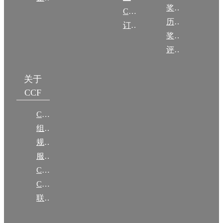
奖励目录
CCF DL Focus
历年获奖名单
订阅《计算》
奖项推荐
评奖条例
关于
CCF
CCF简介
组织机构
规章
服务项目
CCF大事记
CCF创建60周年
联系我们