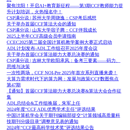
聚焦沈阳！开启AI+教育新征程——第3期CCF教师能力提
升计划培训，火热报名中！
CSP满分说 | 苏州大学周骁逸：CSP考后感想
关于举办首届CCF算法大会的通知
CSP满分说 | 山东大学宿子腾：CCF伴我成长
2025上半年CCF高级会员申请指南
CCEC2025第二届全国计算机教学案例大赛正式启动
ADL计划发布-ADL工作组召开2025年度会议
关于举办首届CCF算法能力大赛总决赛的通知
CSP满分说 | 吉林大学欧阳承风：备考三要素——码力、
思维与决策
一次性两场，CCF NOI-Pre 2025年首次系列直播来袭！
大算力需求时代下的算力网：发展与政策|CCF数图焦点
第47期
【通知】首届CCF算法能力大赛总决赛&算法大会合作征
集
ADL总结会&工作组换届，朱军上任
2024年度“CCF ADL优秀学术主任”评选结果
中国计算机学会关于期刊编辑部提交“计算领域高质量科
技期刊分级目录”调整意见表的通知
2024年“CCF最高科学技术奖”评选结果公告