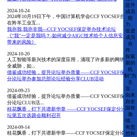
提升
2024-10-24
成员
2024年10月19日下午，中国计算机学会CCF YOCSEF合肥
能
在羚羊工业互...
力、
我亦我,我亦非我---CCF YOCSEF保定举办技术论坛
促进
《"我"一定是我吗？-如何减少AIGC技术给个人信息安全
成员
带来的风险》
合
作、
2024-10-20
探索
人工智能等新兴技术的深度应用，涌现了许多新的网络安
新的
全威胁，如...
机
借鉴成功经验，提升论坛举办质量——CCF YOCSEF保定
制”为
分论坛举办参加总部论坛经验分享CLUB活动
主
旨，
2024-09-23
由来
借鉴成功经验，提升论坛举办质量——CCF YOCSEF保定
自全
分论坛CLUB活...
国有
桂花飘香，灯下共谱新华章 ——CCF YOCSEF保定分论
激
坛第五次选题会顺利召开
情、
2024-09-14
有思
桂花飘香，灯下共谱新华章——CCF YOCSEF保定分论坛
想和