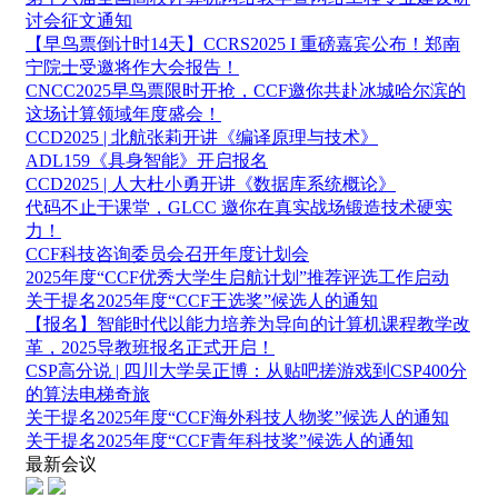
讨会征文通知
【早鸟票倒计时14天】CCRS2025 I 重磅嘉宾公布！郑南
宁院士受邀将作大会报告！
CNCC2025早鸟票限时开抢，CCF邀你共赴冰城哈尔滨的
这场计算领域年度盛会！
CCD2025 | 北航张莉开讲《编译原理与技术》
ADL159《具身智能》开启报名
CCD2025 | 人大杜小勇开讲《数据库系统概论》
代码不止于课堂，GLCC 邀你在真实战场锻造技术硬实
力！
CCF科技咨询委员会召开年度计划会
2025年度“CCF优秀大学生启航计划”推荐评选工作启动
关于提名2025年度“CCF王选奖”候选人的通知
【报名】智能时代以能力培养为导向的计算机课程教学改
革，2025导教班报名正式开启！
CSP高分说 | 四川大学吴正博：从贴吧搓游戏到CSP400分
的算法电梯奇旅
关于提名2025年度“CCF海外科技人物奖”候选人的通知
关于提名2025年度“CCF青年科技奖”候选人的通知
最新会议