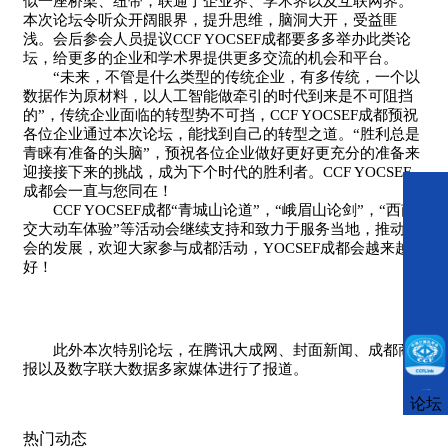
似一座桥梁、纽带，联通了企业界、学术界以及互联网界。
本次论坛令听众开阔眼界，提升思维，脑洞大开，受益匪
浅。会后参会人员提议CCF YOCSEF成都要多多举办此类论
坛，给更多的企业和学术界提供更多交流的机会和平台。
“未来，不管是什么类型的传统企业，有多传统，一个以
数据作为原材料，以人工智能做牵引的时代到来是不可阻挡
的”，传统企业面临的转型势不可挡，CCF YOCSEF成都预祝
各位企业通过本次论坛，能找到自己的转型之道。“胜利总是
青睐有准备的头脑”，预祝各位企业做好更好更充分的准备来
迎接接下来的挑战，成为下个时代的胜利者。CCF YOCSEF
成都会一直与您同在！
CCF YOCSEF成都“青城山论道”，“峨眉山论剑”，“西南
交大动车体验”等活动会继续支持和致力于服务当地，推动社
会的发展，欢迎大家参与成都活动，YOCSEF成都会越来越
好！
此外本次特别论坛，在腾讯大成网、封面新闻、成都商
报以及数字联大数据多家媒体进行了报道。
CCFLink下载
论坛
热门动态