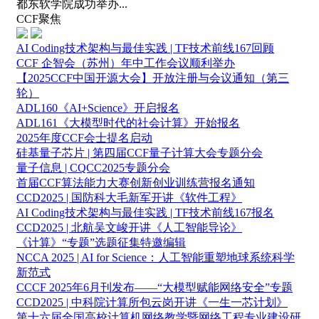
都东软学院成功举办...
CCF聚焦
AI Coding技术架构与最佳实践 | TF技术前线167回顾
CCF 企智会（苏州）年中工作会议顺利举办
【2025CCF中国开源大会】开放注册与会议通知（第三
轮）
ADL160《AI+Science》开启报名
ADL161《大模型时代的社会计算》开始报名
2025年度CCF会士提名启动
硅基量子芯片 | 第四届CCF量子计算大会专题分会
量子信息 | CQCC2025专题分会
首届CCF算法能力大赛创新创业训练营报名通知
CCD2025 | 国防科大毛新军开讲《软件工程》
AI Coding技术架构与最佳实践 | TF技术前线167报名
CCD2025 | 北航吴文峻开讲《人工智能导论》
《计算》“专题”选题征集特邀编辑
NCCA 2025 | AI for Science：人工智能重塑地球系统科学
新范式
CCCF 2025年6月刊发布——“大模型赋能网络安全”专题
CCD2025 | 中科院计算所包云岗开讲《一生一芯计划》
第十六届全国高校计算机网络教学暨网络工程专业建设研