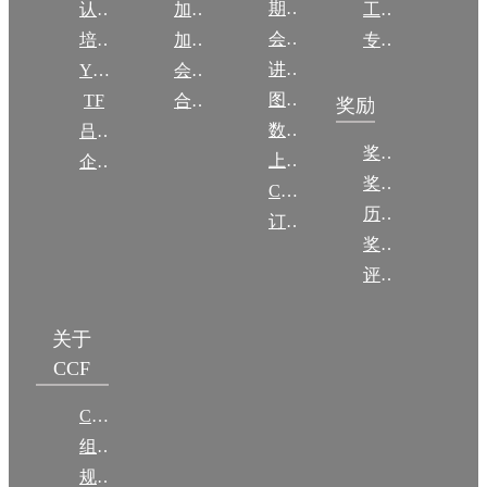
期刊
认证
加入CCF
工作问答
会议
培训
加入CCF
专委名单
讲稿
YOCSEF
会员交费
图集
TF
合作伙伴
奖励
数图编审委员会
吕梁振兴
奖励动态
上传/发布作品
企智会
奖励目录
CCF DL Focus
历年获奖名单
订阅《计算》
奖项推荐
评奖条例
关于
CCF
CCF简介
组织机构
规章