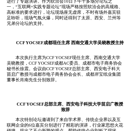
进行了专题演讲。作为软洽会10日下午十多场分论坛之
一，“互联网+实践专题论坛”现场严格按照软洽会的高规格、
高标准的要求进行，论坛现场座无虚席，不时有场外嘉宾驻
足聆听，现场气氛火爆，同时还得到了太原、西安、兰州等
兄弟分论坛的支持。
CCF YOCSEF成都现任主席 西南交通大学吴晓教授主持
本次执行主席为CCF YOCSEF现任主席、西南交通大学
吴晓教授，CCF YOCSEF成都AC委员、成都市电子商务协会
秘书长徐震。会议由CCF YOCSEF总部主席、西安电子科大
苗启广教授与成都市电子商务协会会长、成都岸宝纸业集团
董事长肖南先生分别致辞。
CCF YOCSEF总部主席、西安电子科技大学苗启广教授
致辞
本次特别论坛邀请到了来自学术界、传统企业界以及互
联网企业的6位嘉宾分别进行了精彩的演讲，行业家思想火花
碰撞，提出了不少新颖的观点。帮助传统企业剖析了现状，