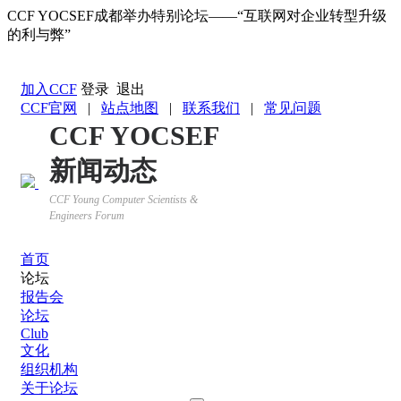
CCF YOCSEF成都举办特别论坛——“互联网对企业转型升级
的利与弊”
返回YOCSEF首页
加入CCF
登录
退出
CCF官网
|
站点地图
|
联系我们
|
常见问题
CCF YOCSEF
新闻动态
CCF Young Computer Scientists &
Engineers Forum
首页
论坛
报告会
论坛
Club
文化
组织机构
关于论坛