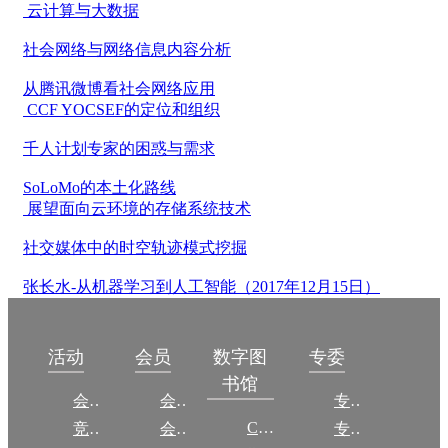
云计算与大数据
社会网络与网络信息内容分析
从腾讯微博看社会网络应用
CCF YOCSEF的定位和组织
千人计划专家的困惑与需求
SoLoMo的本土化路线
展望面向云环境的存储系统技术
社交媒体中的时空轨迹模式挖掘
张长水-从机器学习到人工智能（2017年12月15日）
数字图
活动
会员
专委
书馆
会议
会员简介
专委简介
CCCF
竞赛
会员权益
专委条例