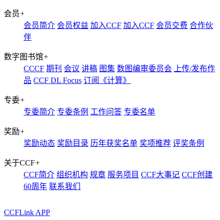
会员
+
会员简介
会员权益
加入CCF
加入CCF
会员交费
合作伙
伴
数字图书馆
+
CCCF
期刊
会议
讲稿
图集
数图编审委员会
上传/发布作
品
CCF DL Focus
订阅《计算》
专委
+
专委简介
专委条例
工作问答
专委名单
奖励
+
奖励动态
奖励目录
历年获奖名单
奖项推荐
评奖条例
关于CCF
+
CCF简介
组织机构
规章
服务项目
CCF大事记
CCF创建
60周年
联系我们
CCFLink APP