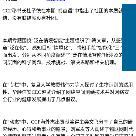
CCF
秘书长杜子德在本期“卷首语”中指出了社团的本质就是联
结，没有联结就没有社团。
本期专题围绕“泛在情境智能”主题组织了5篇文章，从感知渠
道“泛在化”、 感知目标“情境化”、 感知手段“智能化”三个层
面出发，分别从不同角度阐述了“泛在情境智能”所涉及的在不
同层面的科学问题、技术挑战、解决思路和相关机理。
CCFLink下载
在“专栏”中，复旦大学教授韩伟力等人探讨了生物识别的适用
性，华顺信安CEO赵武介绍了网络空间测绘技术并对网络安
全行业的健康发展提出了几点倡议。
在“动态”中，CCF海外杰出贡献奖得主樊文飞分享了自己的研
究经历、心得和新事业的愿景；刘军发等人阐述了物联网时代