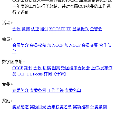
CCF山西农业大学学生分会2016-2017届主席张诗苑对这
一年度的工作进行了总结，并对本届CCF执委的工作进
行了评价。
活动
+
会议
竞赛
认证
培训
YOCSEF
TF
吕梁振兴
企智会
会员
+
会员简介
会员权益
加入CCF
加入CCF
会员交费
合作伙
伴
数字图书馆
+
CCCF
期刊
会议
讲稿
图集
数图编审委员会
上传/发布作
品
CCF DL Focus
订阅《计算》
专委
+
专委简介
专委条例
工作问答
专委名单
奖励
+
奖励动态
奖励目录
历年获奖名单
奖项推荐
评奖条例