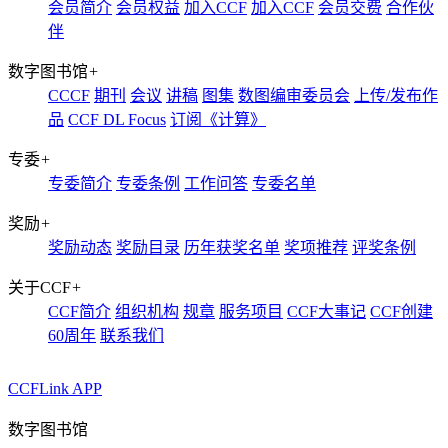
会员简介
会员权益
加入CCF
加入CCF
会员交费
合作伙
伴
数字图书馆
+
CCCF
期刊
会议
讲稿
图集
数图编审委员会
上传/发布作
品
CCF DL Focus
订阅《计算》
专委
+
专委简介
专委条例
工作问答
专委名单
奖励
+
奖励动态
奖励目录
历年获奖名单
奖项推荐
评奖条例
关于CCF
+
CCF简介
组织机构
规章
服务项目
CCF大事记
CCF创建
60周年
联系我们
CCFLink APP
数字图书馆