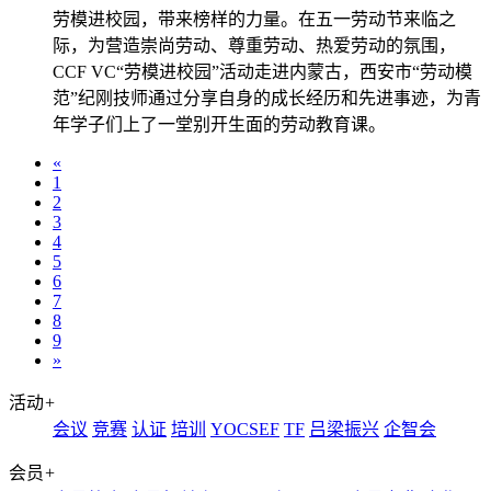
劳模进校园，带来榜样的力量。在五一劳动节来临之
际，为营造崇尚劳动、尊重劳动、热爱劳动的氛围，
CCF VC“劳模进校园”活动走进内蒙古，西安市“劳动模
范”纪刚技师通过分享自身的成长经历和先进事迹，为青
年学子们上了一堂别开生面的劳动教育课。
«
1
2
3
4
5
6
7
8
9
»
活动
+
会议
竞赛
认证
培训
YOCSEF
TF
吕梁振兴
企智会
会员
+