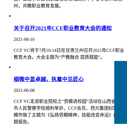
州，共瞻职业教育发展。
关于召开2021年CCF职业教育大会的通知
2021-06-16
CCF VC将于7月10-14日在甘肃兰州召开2021年CCF职业
教育大会。大会主题为“产教融合 提质赋能”。
细微中显卓越，执着中见匠心
2021-06-08
CCF VC走进职业院校之“劳模进校园”活动在山西省临汾
市人民警察学校顺利举办，CCF会员、西元集团纪刚劳
模作做了主题为《弘扬劳模精神，技能改变命运》的专
题报告。
CCFLink下载