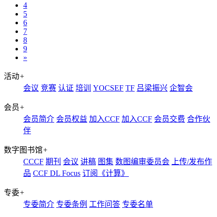
4
5
6
7
8
9
»
活动
+
会议
竞赛
认证
培训
YOCSEF
TF
吕梁振兴
企智会
会员
+
会员简介
会员权益
加入CCF
加入CCF
会员交费
合作伙
伴
数字图书馆
+
CCCF
期刊
会议
讲稿
图集
数图编审委员会
上传/发布作
品
CCF DL Focus
订阅《计算》
专委
+
专委简介
专委条例
工作问答
专委名单