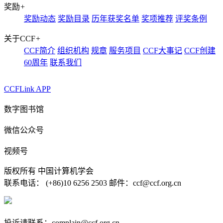
奖励
+
奖励动态
奖励目录
历年获奖名单
奖项推荐
评奖条例
关于CCF
+
CCF简介
组织机构
规章
服务项目
CCF大事记
CCF创建
60周年
联系我们
CCFLink APP
数字图书馆
微信公众号
视频号
版权所有 中国计算机学会
联系电话： (+86)10 6256 2503 邮件：ccf@ccf.org.cn
京公网安备 11010802032778号
京ICP备13000930号-4
投诉请联系：complain@ccf.org.cn