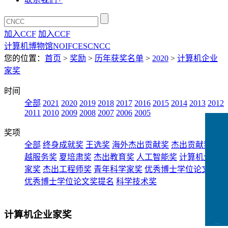
加入CCF
加入CCF
计算机博物馆
NOI
FCES
CNCC
您的位置：
首页
>
奖励
>
历年获奖名单
>
2020
>
计算机企业
家奖
时间
全部
2021
2020
2019
2018
2017
2016
2015
2014
2013
2012
2011
2010
2009
2008
2007
2006
2005
奖项
全部
终身成就奖
王选奖
海外杰出贡献奖
杰出贡献奖
卓
越服务奖
夏培肃奖
杰出教育奖
人工智能奖
计算机企业
家奖
杰出工程师奖
青年科学家奖
优秀博士学位论文奖
优秀博士学位论文奖提名
科学技术奖
计算机企业家奖
CCFLink下载