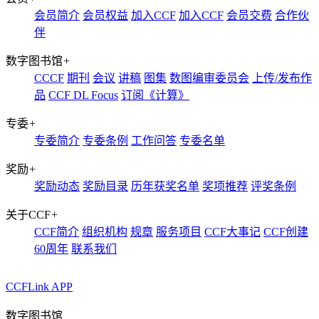
会员简介
会员权益
加入CCF
加入CCF
会员交费
合作伙
伴
数字图书馆
+
CCCF
期刊
会议
讲稿
图集
数图编审委员会
上传/发布作
品
CCF DL Focus
订阅《计算》
专委
+
专委简介
专委条例
工作问答
专委名单
奖励
+
奖励动态
奖励目录
历年获奖名单
奖项推荐
评奖条例
关于CCF
+
CCF简介
组织机构
规章
服务项目
CCF大事记
CCF创建
60周年
联系我们
CCFLink APP
数字图书馆