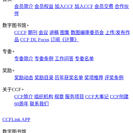
会员简介
会员权益
加入CCF
加入CCF
会员交费
合作伙
伴
数字图书馆
+
CCCF
期刊
会议
讲稿
图集
数图编审委员会
上传/发布作
品
CCF DL Focus
订阅《计算》
专委
+
专委简介
专委条例
工作问答
专委名单
奖励
+
奖励动态
奖励目录
历年获奖名单
奖项推荐
评奖条例
关于CCF
+
CCF简介
组织机构
规章
服务项目
CCF大事记
CCF创建
60周年
联系我们
CCFLink APP
数字图书馆