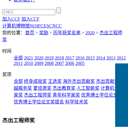
加入CCF
加入CCF
计算机博物馆
NOI
FCES
CNCC
您的位置：
首页
>
奖励
>
历年获奖名单
>
2020
>
杰出工程师
奖
时间
全部
2021
2020
2019
2018
2017
2016
2015
2014
2013
2012
2011
2010
2009
2008
2007
2006
2005
奖项
全部
终身成就奖
王选奖
海外杰出贡献奖
杰出贡献奖
卓
越服务奖
夏培肃奖
杰出教育奖
人工智能奖
计算机企业
家奖
杰出工程师奖
青年科学家奖
优秀博士学位论文奖
优秀博士学位论文奖提名
科学技术奖
杰出工程师奖
CCFLink下载