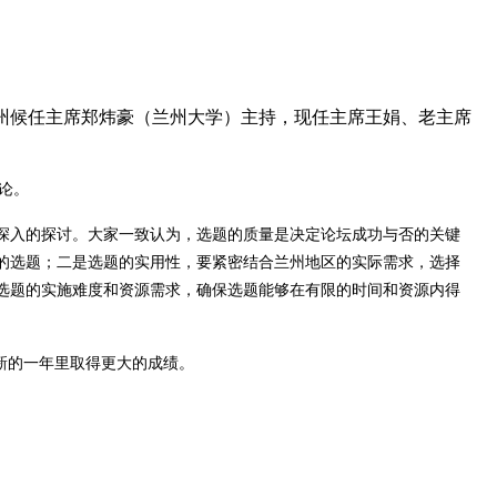
州
候任
主席
郑炜豪
（
兰州大学）
主持
，现任主席
王娟
、老主席
。
论。
深入的探讨。大家一致认为，选题的质量是决定论坛成功与否的关键
的选题；二是选题的实用性，要紧密结合兰州地区的实际需求，选择
选题的实施难度和资源需求，确保选题能够在有限的时间和资源内得
新的一年里取得更大的成绩。