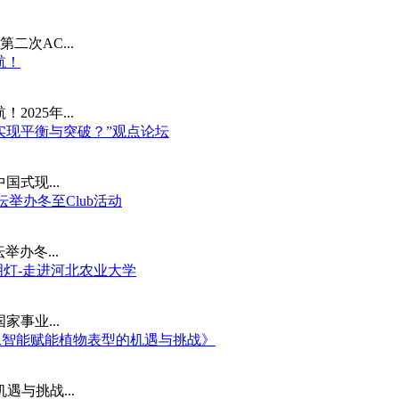
第二次AC...
航！
025年...
中实现平衡与突破？”观点论坛
式现...
坛举办冬至Club活动
举办冬...
明灯-走进河北农业大学
事业...
《人工智能赋能植物表型的机遇与挑战》
遇与挑战...