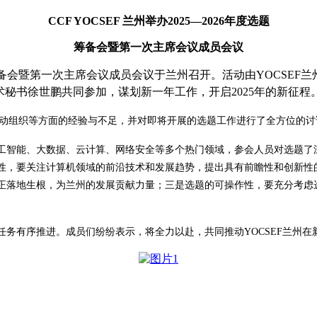
CCF YOCSEF
兰州
举办
202
5—
202
6
年度
选题
筹备会暨第一次主席会议成员会议
备会暨第一次主席会议成员会议于兰州召开
。活动由
YOCSEF
兰
术秘书
徐世鹏
共同参加
，
谋划新一年工作，开启
2025
年的新征程
动组织等方面的经验与不足
，并
对即将开展的选题工作进行了全方位的讨
工智能、大数据、云计算、网络安全等多个热门领域，参会人员
对
选题了
性，要关注计算机领域的前沿技术和发展趋势，提出具有前瞻性和创新性
正落地生根，为兰州的发展贡献力量；三是选题的可操作性，要充分考虑
任务有序推进。成员们纷纷表示，将全力以赴，共同推动
YOCSEF
兰州在