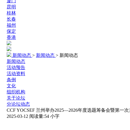
厦门
昆明
桂林
长春
福州
保定
香港
新闻动态
>
新闻动态
>
新闻动态
新闻动态
活动预告
活动资料
条例
文化
组织机构
关于论坛
分论坛动态
CCF YOCSEF 兰州举办2025—2026年度选题筹备会暨第
2025-03-12
阅读量:
54
小字