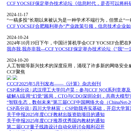
CCF YOCSEF保定举办技术论坛《信息时代，是否可以将
2024-11-17
“一稿多投”长期以来被认为是一种学术不端行为，但禁止“一稿多
CCF YOCSEF合肥顺利举办“产业政策引领，信息技术企
2024-10-24
2024年10月19日下午，中国计算机学会CCF YOCSEF合肥在羚
我亦我,我亦非我---CCF YOCSEF保定举办技术论坛《"
2024-10-20
人工智能等新兴技术的深度应用，涌现了许多新的网络安全威胁
CCF聚焦
CCCF2025年5月刊发布——《计算》杂志创刊
CSP满分说 | 武汉理工大学闫卢昊：参与CCF NOI系列竞赛
破解AI应用“幻觉”困局，CTO与CDO深圳论剑，共商大模型安全合规
“智联生态，数创未来”第三届CCF中国网络大会（ChinaNet-
CSP高分说 | 四川大学林宸：CSP助我夯实基础，开启大学
关于申报2025年度CCF教材出版资助项目的通知
关于申报2025年度CCF推荐优秀国内教材的通知
第二届CCF量子线路设计自动化研讨会顺利召开