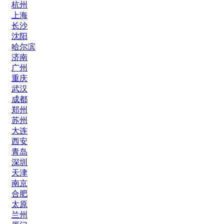
杭州
上海
长沙
沈阳
哈尔滨
济南
广州
重庆
武汉
成都
郑州
苏州
大连
西安
青岛
深圳
天津
南京
合肥
太原
兰州