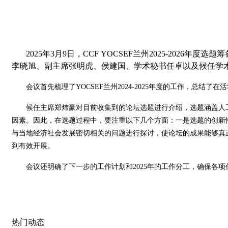
202
5
年
3
月
9
日，
CCF
YOCSEF
兰州
202
5
-
202
6
年度
选题筹
李晓旭
、副主席
张明虎
、
侯建国
、
学术秘书任卓以及
候任学
会议
首先
梳理了
YOCSEF
兰州
2024-2025
年度的
工作
，总结了在活
候任主席郑炜豪对目前收集到的论坛选题进行介绍
，
选题涵盖人
因素。因此，在选题过程中，要注重以下几个方面：一是选题的创新
与当地经济社会发展密切相关的问题进行探讨，使论坛的成果能够真
到有效开展。
会议
还
明确了下一步的工作计划
和
2025
年的工作分工，确保各项
热门动态