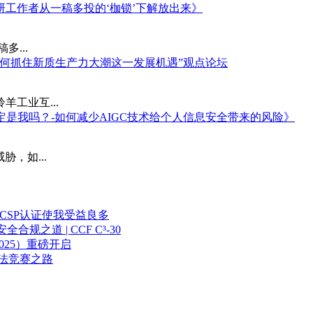
科研工作者从一稿多投的‘枷锁’下解放出来》
...
业如何抓住新质生产力大潮这一发展机遇”观点论坛
羊工业互...
我"一定是我吗？-如何减少AIGC技术给个人信息安全带来的风险》
，如...
及CSP认证使我受益良多
之道 | CCF C³-30
2025）重磅开启
算法竞赛之路