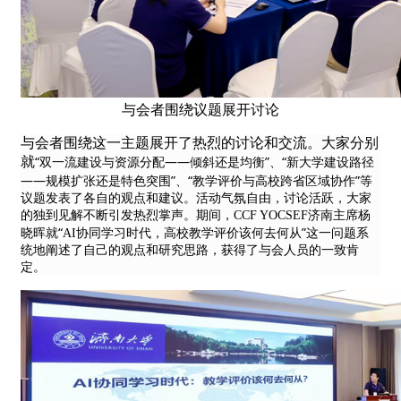
与会者围绕议题展开讨论
与会者围绕这一主题展开了热烈的讨论和交流。大家分别
“
——
”
“
就
双一流建设与资源分配
倾斜还是均衡
、
新大学建设路径
——
”
“
”
规模扩张还是特色突围
、
教学评价与高校跨省区域协作
等
议题发表了各自的观点和建议。活动气氛自由，讨论活跃，大家
的独到见解不断引发热烈掌声。期间，CCF YOCSEF济南主席杨
“
”
晓晖就
AI协同学习时代，高校教学评价该何去何从
这一问题系
统地阐述了自己的观点和研究思路，获得了与会人员的一致肯
定。