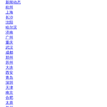
新闻动态
杭州
上海
长沙
沈阳
哈尔滨
济南
广州
重庆
武汉
成都
郑州
苏州
大连
西安
青岛
深圳
天津
南京
合肥
太原