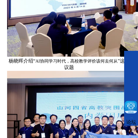
杨晓晖介绍“
”这一
AI协同学习时代，高校教学评价该何去何从
议题
CCFLink下载
论坛