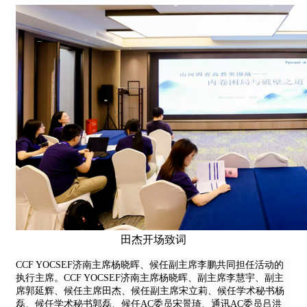
田杰开场致词
CCF YOCSEF济南主席杨晓晖、候任副主席李鹏共同担任活动的
执行主席。CCF YOCSEF济南主席杨晓晖、副主席李慧宇、
副主
席
郭延辉、候任主席田杰、候任副主席宋立莉、候任学术秘书杨
磊、
候任学术秘书
郭磊、候任AC委员宋景琦、通讯AC委员吕洪