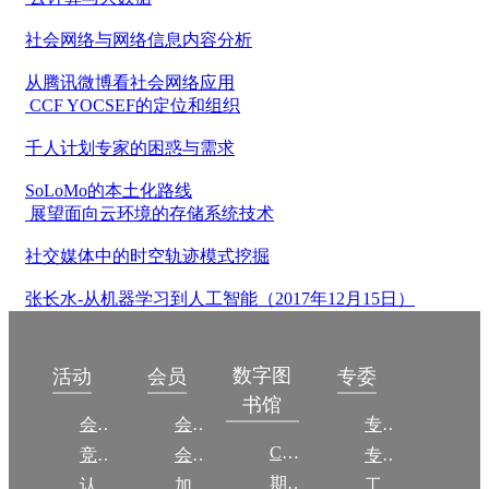
社会网络与网络信息内容分析
从腾讯微博看社会网络应用
CCF YOCSEF的定位和组织
千人计划专家的困惑与需求
SoLoMo的本土化路线
展望面向云环境的存储系统技术
社交媒体中的时空轨迹模式挖掘
张长水-从机器学习到人工智能（2017年12月15日）
数字图
活动
会员
专委
书馆
会议
会员简介
专委简介
CCCF
竞赛
会员权益
专委条例
期刊
认证
加入CCF
工作问答