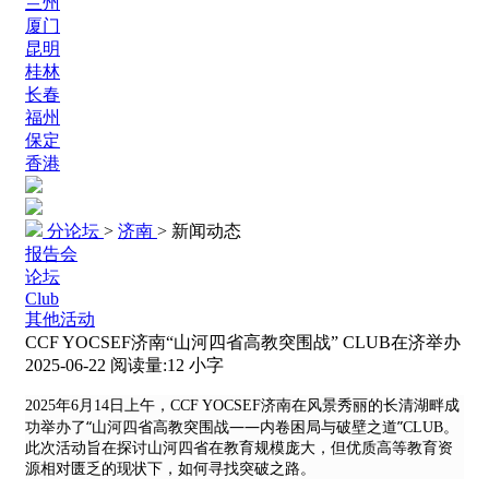
兰州
厦门
昆明
桂林
长春
福州
保定
香港
分论坛
>
济南
>
新闻动态
报告会
论坛
Club
其他活动
CCF YOCSEF济南“山河四省高教突围战” CLUB在济举办
2025-06-22
阅读量:
12
小字
2025年6月14日上午，CCF YOCSEF济南在风景秀丽的长清湖畔成
“
——
”
功举办了
山河四省高教突围战
内卷困局与破壁之道
CLUB。
此次活动旨在探讨山河四省在教育规模庞大，但优质高等教育资
源相对匮乏的现状下，如何寻找突破之路。