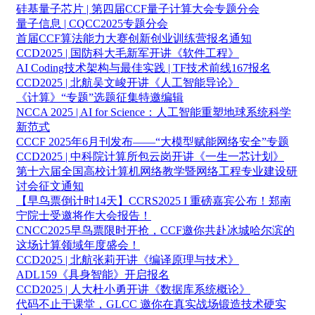
硅基量子芯片 | 第四届CCF量子计算大会专题分会
量子信息 | CQCC2025专题分会
首届CCF算法能力大赛创新创业训练营报名通知
CCD2025 | 国防科大毛新军开讲《软件工程》
AI Coding技术架构与最佳实践 | TF技术前线167报名
CCD2025 | 北航吴文峻开讲《人工智能导论》
《计算》“专题”选题征集特邀编辑
NCCA 2025 | AI for Science：人工智能重塑地球系统科学
新范式
CCCF 2025年6月刊发布——“大模型赋能网络安全”专题
CCD2025 | 中科院计算所包云岗开讲《一生一芯计划》
第十六届全国高校计算机网络教学暨网络工程专业建设研
讨会征文通知
【早鸟票倒计时14天】CCRS2025 I 重磅嘉宾公布！郑南
宁院士受邀将作大会报告！
CNCC2025早鸟票限时开抢，CCF邀你共赴冰城哈尔滨的
这场计算领域年度盛会！
CCD2025 | 北航张莉开讲《编译原理与技术》
ADL159《具身智能》开启报名
CCD2025 | 人大杜小勇开讲《数据库系统概论》
代码不止于课堂，GLCC 邀你在真实战场锻造技术硬实