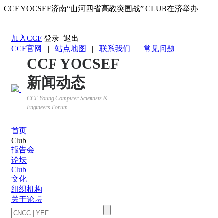
CCF YOCSEF济南“山河四省高教突围战” CLUB在济举办
返回YOCSEF首页
加入CCF
登录
退出
CCF官网
|
站点地图
|
联系我们
|
常见问题
CCF YOCSEF
新闻动态
CCF Young Computer Scientists &
Engineers Forum
首页
Club
报告会
论坛
Club
文化
组织机构
关于论坛