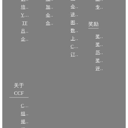
会议
培训
加入CCF
专委名单
讲稿
YOCSEF
会员交费
图集
TF
合作伙伴
奖励
数图编审委员会
吕梁振兴
奖励动态
上传/发布作品
企智会
奖励目录
CCF DL Focus
历年获奖名单
订阅《计算》
奖项推荐
评奖条例
关于
CCF
CCF简介
组织机构
规章