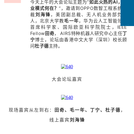
今天上午的大会论坛主题为“
如此火热的AI，商
业模式何在？
”，邀请到OPPO数智工程系统总
裁
刘海锋
，美团副总裁、无人机业务部负责
人，北京大学教
毛一年
，华为云人工智能领域
首席科学家、国际欧亚科学院院士，IEEE
CCFLink下载
Fellow
田奇
， AIRS特种机器人研究中心主任
丁
宁
博士，论坛由香港中文大学（深圳）校长顾
问
杜子德
主持。
大会论坛嘉宾
现场嘉宾从左到右：
田奇、毛一年、丁宁、杜子德
，
线上嘉宾
刘海锋