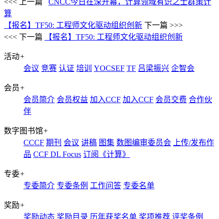
<<< 上一篇
CNCC今日在深开幕，计算领域有识之士群策计
算
【报名】TF50: 工程师文化驱动组织创新
下一篇 >>>
<<< 下一篇
【报名】TF50: 工程师文化驱动组织创新
活动
+
会议
竞赛
认证
培训
YOCSEF
TF
吕梁振兴
企智会
会员
+
会员简介
会员权益
加入CCF
加入CCF
会员交费
合作伙
伴
数字图书馆
+
CCCF
期刊
会议
讲稿
图集
数图编审委员会
上传/发布作
品
CCF DL Focus
订阅《计算》
专委
+
专委简介
专委条例
工作问答
专委名单
奖励
+
奖励动态
奖励目录
历年获奖名单
奖项推荐
评奖条例