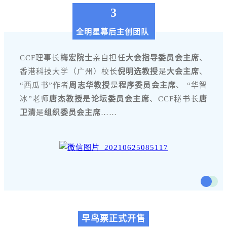
3
全明星幕后主创团队
CCF理事长
梅宏院士
亲自担任
大会指导委员会主席
、
香港科技大学（广州）校长
倪明选教授
是
大会主席
、
“西瓜书”作者
周志华教授
是
程序委员会主席
、 “华智
冰”老师
唐杰教授
是
论坛委员会主席
、CCF秘书长
唐
卫清
是
组织委员会主席
……
早鸟票正式开售