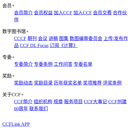
会员
+
会员简介
会员权益
加入CCF
加入CCF
会员交费
合作伙
伴
数字图书馆
+
CCCF
期刊
会议
讲稿
图集
数图编审委员会
上传/发布作
品
CCF DL Focus
订阅《计算》
专委
+
专委简介
专委条例
工作问答
专委名单
奖励
+
奖励动态
奖励目录
历年获奖名单
奖项推荐
评奖条例
关于CCF
+
CCF简介
组织机构
规章
服务项目
CCF大事记
CCF创建
60周年
联系我们
CCFLink APP