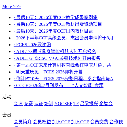
More >>>
· 最后10天：2026年度CCF教学成果案例集
· 最后10天：2026年度CCF教材出版资助项目
· 最后10天：2026年度CCF国内教材目录
· 2026下半年CCF高级会员、杰出会员申请将于8月
· FCES 2026致谢函
· ADL173期《具身智能机器人》开启报名
· ADL172《RISC-V+AI关键技术》开启报名
· 第十届CCF未来计算机教育峰会在重庆开幕，共
· ​明天重庆见！FCES 2026即将开幕
· 倒计时10天！FCES 2026完整日程、参会指南与A
· CCCF 2026年7月刊发布——“人文智能”专题
活动
+
会议
竞赛
认证
培训
YOCSEF
TF
吕梁振兴
企智会
会员
+
会员简介
会员权益
加入CCF
加入CCF
会员交费
合作伙