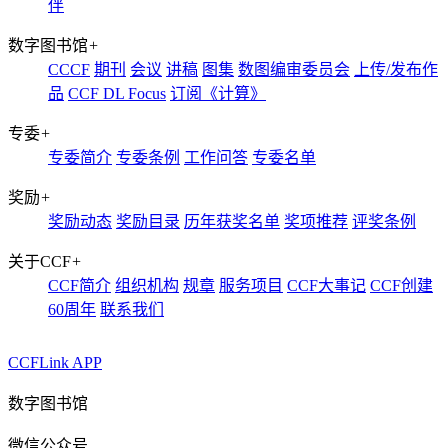
伴
数字图书馆
+
CCCF
期刊
会议
讲稿
图集
数图编审委员会
上传/发布作
品
CCF DL Focus
订阅《计算》
专委
+
专委简介
专委条例
工作问答
专委名单
奖励
+
奖励动态
奖励目录
历年获奖名单
奖项推荐
评奖条例
关于CCF
+
CCF简介
组织机构
规章
服务项目
CCF大事记
CCF创建
60周年
联系我们
CCFLink APP
数字图书馆
微信公众号