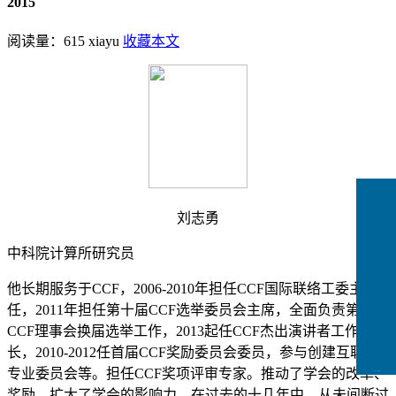
2015
阅读量：
615
xiayu
收藏本文
刘志勇
中科院计算所研究员
他长期服务于CCF，2006-2010年担任CCF国际联络工委主
任，2011年担任第十届CCF选举委员会主席，全面负责第十届
CCF理事会换届选举工作，2013起任CCF杰出演讲者工作组组
长，2010-2012任首届CCF奖励委员会委员，参与创建互联网
专业委员会等。担任CCF奖项评审专家。推动了学会的改革、
CCFLink下载
奖励，扩大了学会的影响力。在过去的十几年中，从未间断过