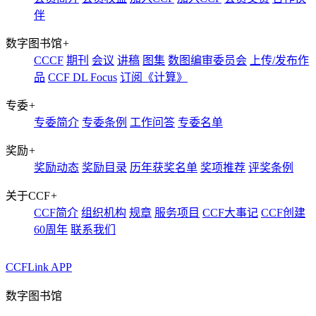
伴
数字图书馆
+
CCCF
期刊
会议
讲稿
图集
数图编审委员会
上传/发布作
品
CCF DL Focus
订阅《计算》
专委
+
专委简介
专委条例
工作问答
专委名单
奖励
+
奖励动态
奖励目录
历年获奖名单
奖项推荐
评奖条例
关于CCF
+
CCF简介
组织机构
规章
服务项目
CCF大事记
CCF创建
60周年
联系我们
CCFLink APP
数字图书馆