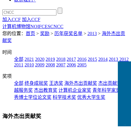
加入CCF
加入CCF
计算机博物馆
NOI
FCES
CNCC
您的位置：
首页
>
奖励
>
历年获奖名单
>
2013
>
海外杰出贡
献奖
时间
全部
2021
2020
2019
2018
2017
2016
2015
2014
2013
2012
2011
2010
2009
2008
2007
2006
2005
奖项
全部
终身成就奖
王选奖
海外杰出贡献奖
杰出贡献奖
卓
越服务奖
杰出教育奖
计算机企业家奖
青年科学家奖
优
秀博士学位论文奖
科学技术奖
优秀大学生奖
海外杰出贡献奖
CCFLink下载