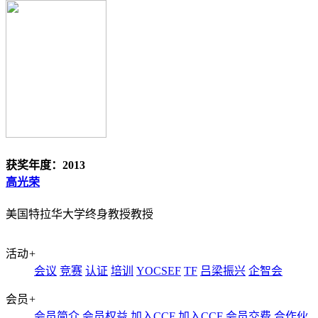
获奖年度：2013
高光荣
美国特拉华大学终身教授教授
活动
+
会议
竞赛
认证
培训
YOCSEF
TF
吕梁振兴
企智会
会员
+
会员简介
会员权益
加入CCF
加入CCF
会员交费
合作伙