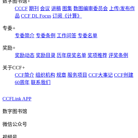
数字图书馆
+
CCCF
期刊
会议
讲稿
图集
数图编审委员会
上传/发布作
品
CCF DL Focus
订阅《计算》
专委
+
专委简介
专委条例
工作问答
专委名单
奖励
+
奖励动态
奖励目录
历年获奖名单
奖项推荐
评奖条例
关于CCF
+
CCF简介
组织机构
规章
服务项目
CCF大事记
CCF创建
60周年
联系我们
CCFLink APP
数字图书馆
微信公众号
视频号