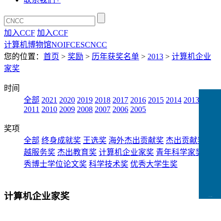
加入CCF
加入CCF
计算机博物馆
NOI
FCES
CNCC
您的位置：
首页
>
奖励
>
历年获奖名单
>
2013
>
计算机企业
家奖
时间
全部
2021
2020
2019
2018
2017
2016
2015
2014
2013
2012
2011
2010
2009
2008
2007
2006
2005
奖项
全部
终身成就奖
王选奖
海外杰出贡献奖
杰出贡献奖
卓
越服务奖
杰出教育奖
计算机企业家奖
青年科学家奖
优
秀博士学位论文奖
科学技术奖
优秀大学生奖
计算机企业家奖
CCFLink下载