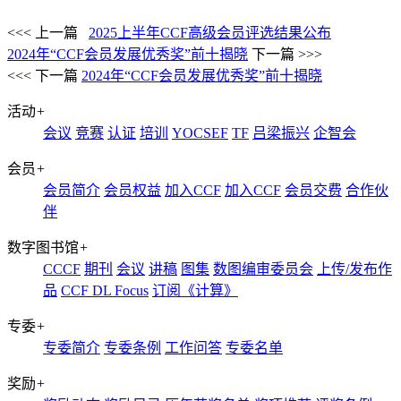
<<< 上一篇
2025上半年CCF高级会员评选结果公布
2024年“CCF会员发展优秀奖”前十揭晓
下一篇 >>>
<<< 下一篇
2024年“CCF会员发展优秀奖”前十揭晓
活动
+
会议
竞赛
认证
培训
YOCSEF
TF
吕梁振兴
企智会
会员
+
会员简介
会员权益
加入CCF
加入CCF
会员交费
合作伙
伴
数字图书馆
+
CCCF
期刊
会议
讲稿
图集
数图编审委员会
上传/发布作
品
CCF DL Focus
订阅《计算》
专委
+
专委简介
专委条例
工作问答
专委名单
奖励
+