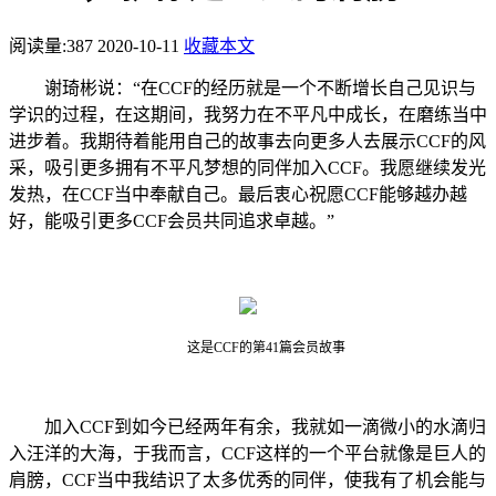
阅读量:
387
2020-10-11
收藏本文
谢琦彬说：
“
在
CCF
的经历就是一个不断增长自己见识与
学识的过程，在这期间，我努力在不平凡中成长，在磨练当中
进步着。我期待着能用自己的故事去向更多人去展示
CCF
的风
采，吸引更多拥有不平凡梦想的同伴加入
CCF
。我愿继续发光
发热，在
CCF
当中奉献自己。最后衷心祝愿
CCF
能够越办越
好，能吸引更多
CCF
会员共同追求卓越。
”
这是CCF的第
41
篇会员故事
加入
CCF
到如今已经两年有余，我就如一滴微小的水滴归
入汪洋的大海，于我而言，
CCF
这样的一个平台就像是巨人的
肩膀，
CCF
当中我结识了太多优秀的同伴，使我有了机会能与