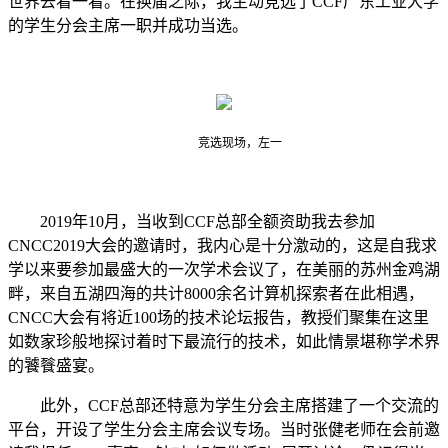
世界去看一看。在换届之际，我主动竞选了
CCF
广东工业大学
的学生分会主席一职并成功当选。
竞选现场，左一
2019
年
10
月，当收到
CCF
总部全额资助我去参加
CNCC2019
大会的邀请时，我内心是十分激动的，这是自我求
学以来要参加最盛大的一次学术会议了，在美丽的苏州金鸡湖
畔，来自五湖四海的共计
8000
余名计算机探索者在此相遇，
CNCC
大会有将近
100
场的技术论坛报告，教授们聚集在这里
如数家珍般地探讨着时下最流行的技术，如此情景堪称学术界
的饕餮盛宴。
此外，
CCF
总部还特意为学生分会主席搭建了一个交流的
平台，开设了学生分会主席会议专场。当时张健老师在会前邀