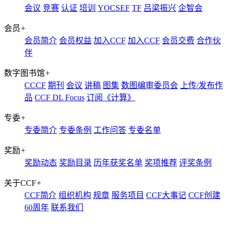
会议
竞赛
认证
培训
YOCSEF
TF
吕梁振兴
企智会
会员
+
会员简介
会员权益
加入CCF
加入CCF
会员交费
合作伙
伴
数字图书馆
+
CCCF
期刊
会议
讲稿
图集
数图编审委员会
上传/发布作
品
CCF DL Focus
订阅《计算》
专委
+
专委简介
专委条例
工作问答
专委名单
奖励
+
奖励动态
奖励目录
历年获奖名单
奖项推荐
评奖条例
关于CCF
+
CCF简介
组织机构
规章
服务项目
CCF大事记
CCF创建
60周年
联系我们