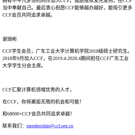
拥有不平凡梦想的同伴加入
CCF
。我愿继续发光发热，在
CCF
当中奉献自己。最后衷心祝愿
CCF
能够越办越好，能吸引更多
CCF
会员共同追求卓越。
谢琦彬
CCF
学生会员，广东工业大学计算机学院
2018
级硕士研究生。
2018
年
9
月加入
CCF
，在
2019.4-2020.4
期间担任
CCF
广东工业
大学学生分会主席。
CCF
汇聚计算机领域优秀的人才，
在
CCF
，你将邂逅无限的机会和可能！
和
68000+CCF
会员共同追求卓越！
联系我们：
membership@ccf.org.cn