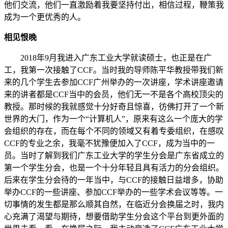
他们交流，他们一直激励着我要坚持付出，相信过程，鞭策我
成为一个更优秀的人。
相见恨晚
2018
年
9
月我进入广东工业大学就读硕士，也正是在广
工，我第一次接触了
CCF
。当时我的导师陈平华教授带我们新
来的几个学生去参加
CCF
广州举办的一次讲座，学术讲座邀请
来的讲者都是
CCF
当中的会员，他们无一不是各个高校顶尖的
教授。那时候的我就感觉十分好奇且惊喜，彷佛打开了一个新
世界的大门，作为一个
“
计算机人
”
，原来有这么一个庞大的学
会组织的存在，而在每个不同的领域又有着专委组织，在感叹
CCF
的专业之余，我毫不犹豫便加入了
CCF
，成为当中的一
员。当时了解到我们广东工业大学的学生分会是广东省成立的
第一个学生分会，也是一个十分年轻且具有活力的分会组织。
后来在学生分会待的一年当中，与
CCF
的接触日益增多，协助
举办
CCF
的一些讲座、参加
CCF
举办的一些学术会议等等。一
切事情的发生都是那么顺其自然，在临近分会换届之时，我内
心充满了渴望与期待，想要借助学生分会这个平台到更外面的