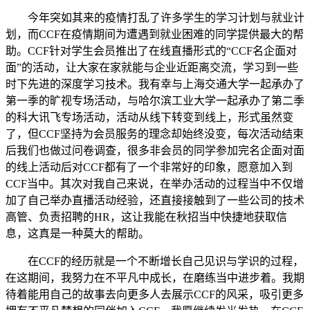
今年突如其来的疫情打乱了许多学生的学习计划与就业计
划，而
CCF
在疫情期间为遭遇到就业困难的同学提供最大的帮
助。
CCF
针对学生会员推出了在线直播形式的
“CCF
名企面对
面
”
的活动，让大家在家就能与企业近距离交流，学习到一些
时下先进的深度学习技术。我有幸与上海交通大学一起承办了
第一季的旷视专场活动，与哈尔滨工业大学一起承办了第二季
的科大讯飞专场活动，活动从线下转变到线上，形式虽然变
了，但
CCF
坚持为会员服务的理念却始终没变，每次活动结束
后我们也做过问卷调查，很多非会员的同学参加完名企面对面
的线上活动后对
CCF
都有了一个非常好的印象，愿意加入到
CCF
当中。其次对我自己来说，在举办活动的过程当中不仅增
加了自己举办直播活动经验，还直接接触到了一些公司的技术
高管、负责招聘的
HR
，这让我能在秋招当中快捷地获取信
息，这真是一种莫大的帮助。
在
CCF
的经历就是一个不断增长自己见识与学识的过程，
在这期间，我努力在不平凡中成长，在磨练当中进步着。我期
待着能用自己的故事去向更多人去展示
CCF
的风采，吸引更多