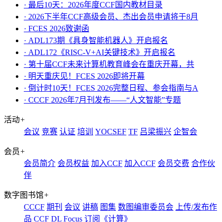
· 最后10天：2026年度CCF国内教材目录
· 2026下半年CCF高级会员、杰出会员申请将于8月
· FCES 2026致谢函
· ADL173期《具身智能机器人》开启报名
· ADL172《RISC-V+AI关键技术》开启报名
· 第十届CCF未来计算机教育峰会在重庆开幕，共
· ​明天重庆见！FCES 2026即将开幕
· 倒计时10天！FCES 2026完整日程、参会指南与A
· CCCF 2026年7月刊发布——“人文智能”专题
活动
+
会议
竞赛
认证
培训
YOCSEF
TF
吕梁振兴
企智会
会员
+
会员简介
会员权益
加入CCF
加入CCF
会员交费
合作伙
伴
数字图书馆
+
CCCF
期刊
会议
讲稿
图集
数图编审委员会
上传/发布作
品
CCF DL Focus
订阅《计算》