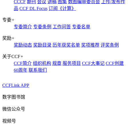
CCCF
期刊
会议
讲稿
图集
数图编审委员会
上传/发布作
品
CCF DL Focus
订阅《计算》
专委
+
专委简介
专委条例
工作问答
专委名单
奖励
+
奖励动态
奖励目录
历年获奖名单
奖项推荐
评奖条例
关于CCF
+
CCF简介
组织机构
规章
服务项目
CCF大事记
CCF创建
60周年
联系我们
CCFLink APP
数字图书馆
微信公众号
视频号