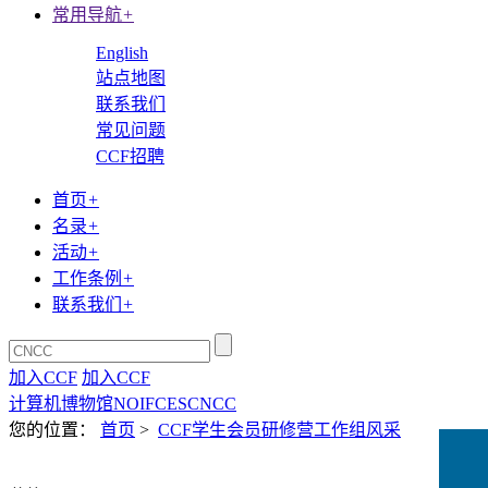
常用导航
+
English
站点地图
联系我们
常见问题
CCF招聘
首页
+
名录
+
活动
+
工作条例
+
联系我们
+
加入CCF
加入CCF
计算机博物馆
NOI
FCES
CNCC
您的位置：
首页
>
CCF学生会员研修营工作组风采