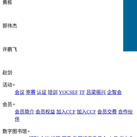
黄栋
郭伟杰
许鹏飞
CCFLink下载
赵剑
活动
+
会议
竞赛
认证
培训
YOCSEF
TF
吕梁振兴
企智会
会员
+
会员简介
会员权益
加入CCF
加入CCF
会员交费
合作伙
伴
数字图书馆
+