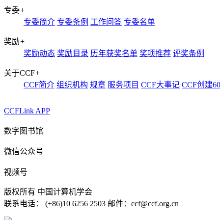
专委
+
专委简介
专委条例
工作问答
专委名单
奖励
+
奖励动态
奖励目录
历年获奖名单
奖项推荐
评奖条例
关于CCF
+
CCF简介
组织机构
规章
服务项目
CCF大事记
CCF创建6
CCFLink APP
数字图书馆
微信公众号
视频号
版权所有 中国计算机学会
联系电话： (+86)10 6256 2503 邮件：ccf@ccf.org.cn