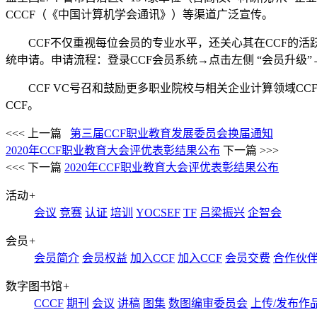
CCCF（《中国计算机学会通讯》）等渠道广泛宣传。
CCF不仅重视每位会员的专业水平，还关心其在CCF的
统申请。申请流程：登录CCF会员系统→点击左侧 “会员升级
CCF VC号召和鼓励更多职业院校与相关企业计算领域C
CCF。
<<< 上一篇
第三届CCF职业教育发展委员会换届通知
2020年CCF职业教育大会评优表彰结果公布
下一篇 >>>
<<< 下一篇
2020年CCF职业教育大会评优表彰结果公布
活动
+
会议
竞赛
认证
培训
YOCSEF
TF
吕梁振兴
企智会
会员
+
会员简介
会员权益
加入CCF
加入CCF
会员交费
合作伙
数字图书馆
+
CCCF
期刊
会议
讲稿
图集
数图编审委员会
上传/发布作