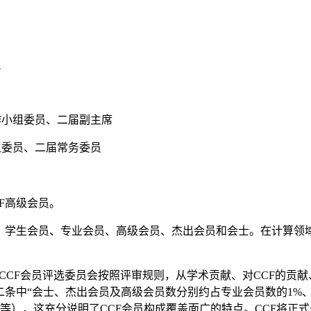
员
作小组委员、二届副主席
组委员、二届常务委员
F高级会员
。
：学生会员、专业会员、高级会员、杰出会员和会士。在计算领域
举行。CCF会员评选委员会按照评审规则，从学术贡献、对CCF的
条中“会士、杰出会员及高级会员数分别约占专业会员数的1%、10
业等），这充分说明了CCF会员构成覆盖面广的特点。CCF将