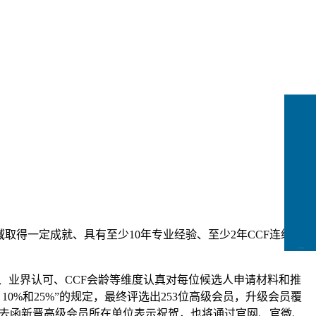
取得一定成就、具有至少10年专业经验、至少2年CCF连续会
CCFLink下载
贡献、业界认可、CCF会龄等维度认真对每位候选人申请材料和推
%和25%”的规定，最终评选出253位高级会员，升级会员
覆
正式去函新晋高级会员所在单位表示祝贺，也将通过官网、官微、