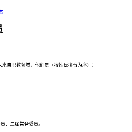
态
员
12人来自职教领域，他们是（
按姓氏拼音为序）：
委员、二届常务委员。