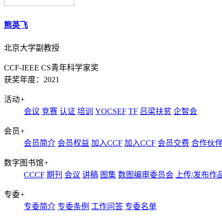
熊英飞
北京大学副教授
CCF-IEEE CS青年科学家奖
获奖年度：2021
活动
+
会议
竞赛
认证
培训
YOCSEF
TF
吕梁扶贫
企智会
会员
+
会员简介
会员权益
加入CCF
加入CCF
会员交费
合作伙
数字图书馆
+
CCCF
期刊
会议
讲稿
图集
数图编审委员会
上传/发布作
专委
+
专委简介
专委条例
工作问答
专委名单