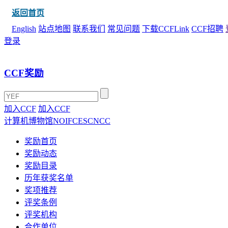
返回首页
English
站点地图
联系我们
常见问题
下载CCFLink
CCF招聘
登录
CCF奖励
加入CCF
加入CCF
计算机博物馆
NOI
FCES
CNCC
奖励首页
奖励动态
奖励目录
历年获奖名单
奖项推荐
评奖条例
评奖机构
合作单位