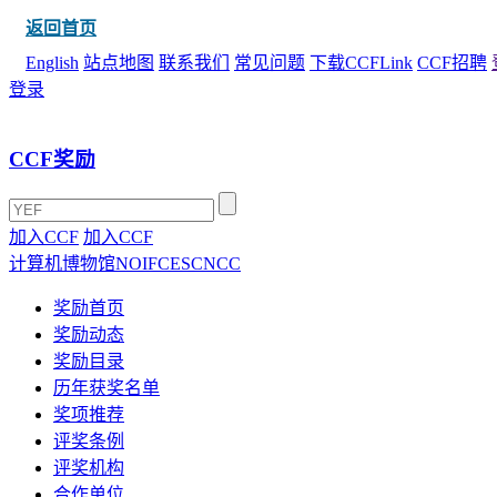
返回首页
English
站点地图
联系我们
常见问题
下载CCFLink
CCF招聘
登录
CCF奖励
加入CCF
加入CCF
计算机博物馆
NOI
FCES
CNCC
奖励首页
奖励动态
奖励目录
历年获奖名单
奖项推荐
评奖条例
评奖机构
合作单位