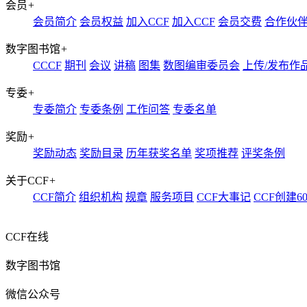
会员
+
会员简介
会员权益
加入CCF
加入CCF
会员交费
合作伙
数字图书馆
+
CCCF
期刊
会议
讲稿
图集
数图编审委员会
上传/发布作
专委
+
专委简介
专委条例
工作问答
专委名单
奖励
+
奖励动态
奖励目录
历年获奖名单
奖项推荐
评奖条例
关于CCF
+
CCF简介
组织机构
规章
服务项目
CCF大事记
CCF创建6
CCF在线
数字图书馆
微信公众号