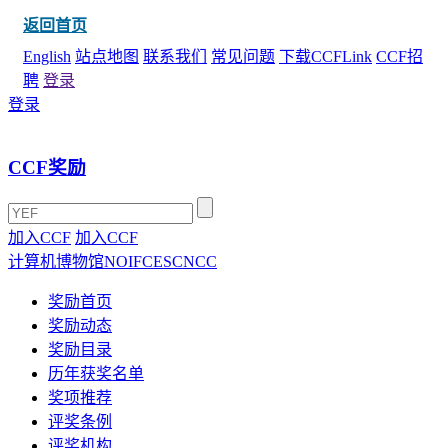
返回首页
English
站点地图
联系我们
常见问题
下载CCFLink
CCF招
聘
登录
登录
CCF奖励
加入CCF
加入CCF
计算机博物馆
NOI
FCES
CNCC
奖励首页
奖励动态
奖励目录
历年获奖名单
奖项推荐
评奖条例
评奖机构