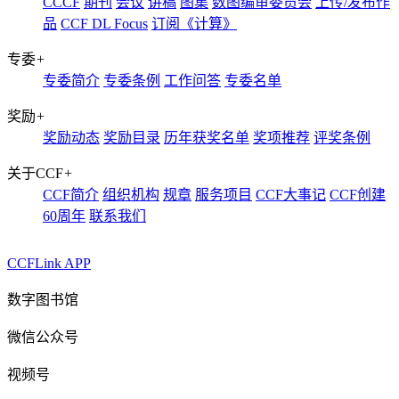
CCCF
期刊
会议
讲稿
图集
数图编审委员会
上传/发布作
品
CCF DL Focus
订阅《计算》
专委
+
专委简介
专委条例
工作问答
专委名单
奖励
+
奖励动态
奖励目录
历年获奖名单
奖项推荐
评奖条例
关于CCF
+
CCF简介
组织机构
规章
服务项目
CCF大事记
CCF创建
60周年
联系我们
CCFLink APP
数字图书馆
微信公众号
视频号