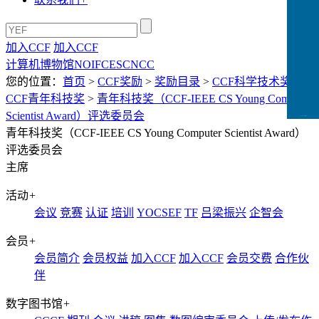
加入CCF
加入CCF
计算机博物馆
NOI
FCES
CNCC
您的位置：
首页
>
CCF奖励
>
奖励目录
>
CCF科学技术奖
>
CCF青年科技奖
>
青年科技奖（CCF-IEEE CS Young Computer
Scientist Award）评选委员会
CCFLink下载
青年科技奖（CCF-IEEE CS Young Computer Scientist Award）
评选委员会
主席
活动
+
会议
竞赛
认证
培训
YOCSEF
TF
吕梁振兴
企智会
会员
+
会员简介
会员权益
加入CCF
加入CCF
会员交费
合作伙
伴
数字图书馆
+