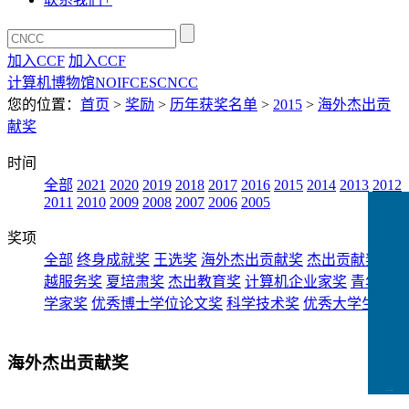
加入CCF
加入CCF
计算机博物馆
NOI
FCES
CNCC
您的位置：
首页
>
奖励
>
历年获奖名单
>
2015
>
海外杰出贡
献奖
时间
全部
2021
2020
2019
2018
2017
2016
2015
2014
2013
2012
2011
2010
2009
2008
2007
2006
2005
奖项
全部
终身成就奖
王选奖
海外杰出贡献奖
杰出贡献奖
卓
越服务奖
夏培肃奖
杰出教育奖
计算机企业家奖
青年科
学家奖
优秀博士学位论文奖
科学技术奖
优秀大学生奖
海外杰出贡献奖
CCFLink下载