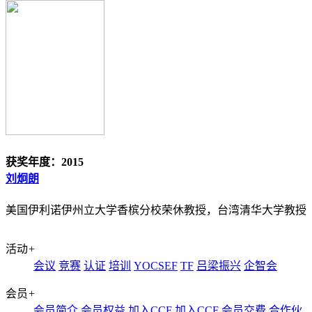
获奖年度：2015
刘炯朗
美国伊利诺伊州立大学香槟分校荣休教授，台湾清华大学教授
活动
+
会议
竞赛
认证
培训
YOCSEF
TF
吕梁振兴
企智会
会员
+
会员简介
会员权益
加入CCF
加入CCF
会员交费
合作伙