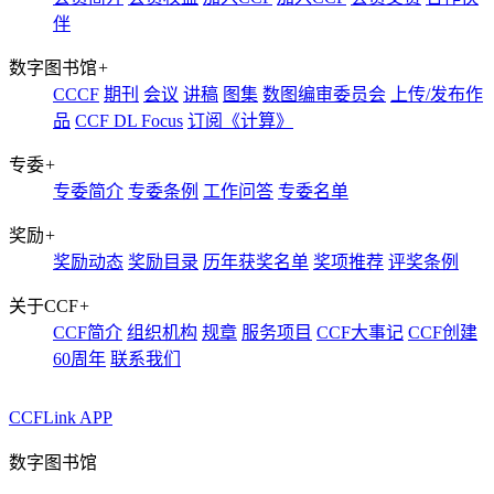
伴
数字图书馆
+
CCCF
期刊
会议
讲稿
图集
数图编审委员会
上传/发布作
品
CCF DL Focus
订阅《计算》
专委
+
专委简介
专委条例
工作问答
专委名单
奖励
+
奖励动态
奖励目录
历年获奖名单
奖项推荐
评奖条例
关于CCF
+
CCF简介
组织机构
规章
服务项目
CCF大事记
CCF创建
60周年
联系我们
CCFLink APP
数字图书馆