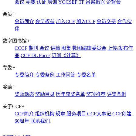
会议
竞赛
认证
培训
YOCSEF
TF
吕梁振兴
企智会
会员
+
会员简介
会员权益
加入CCF
加入CCF
会员交费
合作伙
伴
数字图书馆
+
CCCF
期刊
会议
讲稿
图集
数图编审委员会
上传/发布作
品
CCF DL Focus
订阅《计算》
专委
+
专委简介
专委条例
工作问答
专委名单
奖励
+
奖励动态
奖励目录
历年获奖名单
奖项推荐
评奖条例
关于CCF
+
CCF简介
组织机构
规章
服务项目
CCF大事记
CCF创建
60周年
联系我们