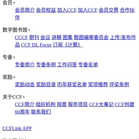
会员
+
会员简介
会员权益
加入CCF
加入CCF
会员交费
合作伙
伴
数字图书馆
+
CCCF
期刊
会议
讲稿
图集
数图编审委员会
上传/发布作
品
CCF DL Focus
订阅《计算》
专委
+
专委简介
专委条例
工作问答
专委名单
奖励
+
奖励动态
奖励目录
历年获奖名单
奖项推荐
评奖条例
关于CCF
+
CCF简介
组织机构
规章
服务项目
CCF大事记
CCF创建
60周年
联系我们
CCFLink APP