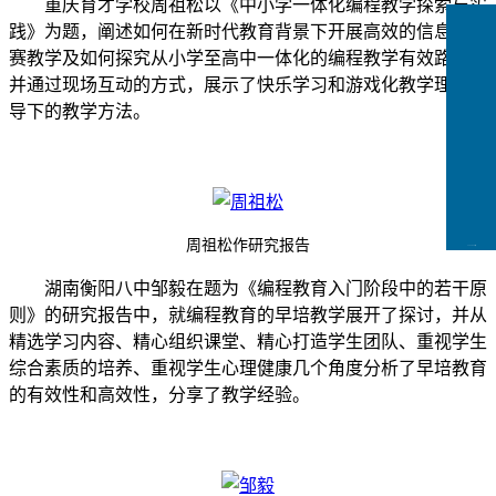
重庆育才学校周祖松以《中小学一体化编程教学探索与实
践》为题，阐述如何在新时代教育背景下开展高效的信息学竞
赛教学及如何探究从小学至高中一体化的编程教学有效路径，
并通过现场互动的方式，展示了快乐学习和游戏化教学理念指
导下的教学方法。
周祖松作研究报告
CCFLink下载
湖南衡阳八中邹毅在题为《编程教育入门阶段中的若干原
则》的研究报告中，就编程教育的早培教学展开了探讨，并从
精选学习内容、精心组织课堂、精心打造学生团队、重视学生
综合素质的培养、重视学生心理健康几个角度分析了早培教育
的有效性和高效性，分享了教学经验。