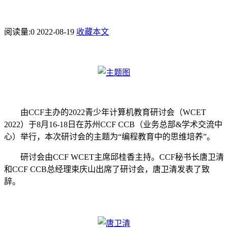
阅读量:
0
2022-08-19
收藏本文
由
CCF
主办的
2022
青少年计算机教育研讨会（
WCET
2022
）于
8
月
16-18
日在苏州
CCF CCB
（业务总部
&
学术交流中
心）举行，本次研讨会的主题为“编程教育中的思维培养”。
研讨会由
CCF WCET
主席邱桂香主持。
CCF
秘书长唐卫清
和
CCF CCB
总经理束庆山出席了研讨会，唐卫清发表了致
辞。