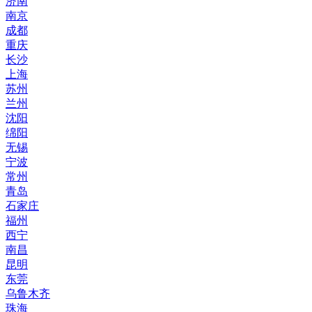
济南
南京
成都
重庆
长沙
上海
苏州
兰州
沈阳
绵阳
无锡
宁波
常州
青岛
石家庄
福州
西宁
南昌
昆明
东莞
乌鲁木齐
珠海