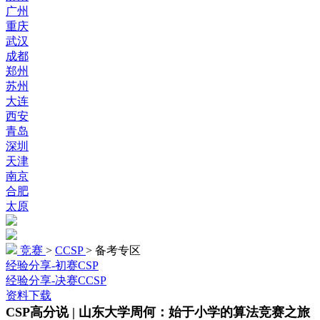
广州
重庆
武汉
成都
郑州
苏州
大连
西安
青岛
深圳
天津
南京
合肥
太原
竞赛
>
CCSP
>
备考专区
经验分享-初赛CSP
经验分享-决赛CCSP
资料下载
CSP高分说 | 山东大学周何：始于小学的算法竞赛之旅