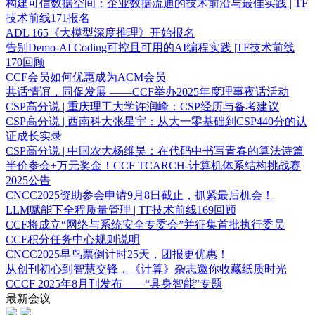
构建可信数据空间：企业数据流通的技术前沿与最佳实践 | TF
技术前线171报名
ADL 165《大模型深度推理》开始报名
告别Demo-AI Coding可控且可用的AI编程实践 |TF技术前线
170回顾
CCF会员如何优惠成为ACM会员
共话情谊，同促发展 ——CCF举办2025年度理事夜话活动
CSP高分说 | 重庆理工大学许润峰：CSP经历与备考建议
CSP高分说 | 西南科大张星宇：从大一零基础到CSP440分的认
证成长实录
CSP高分说 | 中国农大杨维昊：在代码中书写青春的算法诗篇
半价参会+万元奖金！CCF TCARCH-计算机体系结构挑战赛
2025公告
CNCC2025资助参会申请9月8日截止，抓紧最后机会！
LLM赋能下全程质量管理 | TF技术前线169回顾
CCF将成立“网络与系统安全专委会”并征集首批执行委员
CCF积分任务中心规则说明
CNCC2025早鸟票倒计时25天，团报更优惠！
从创刊初心到智慧交锋，《计算》杂志邀你收藏纸质时光
CCCF 2025年8月刊发布——“具身智能”专题
最新会议