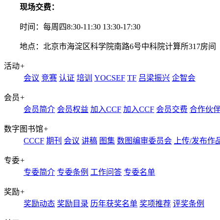
现场交费：
时间：每周四8:30-11:30 13:30-17:30
地点：北京市海淀区科学院南路6号中科院计算所317房间
活动
+
会议
竞赛
认证
培训
YOCSEF
TF
吕梁振兴
企智会
会员
+
会员简介
会员权益
加入CCF
加入CCF
会员交费
合作伙
数字图书馆
+
CCCF
期刊
会议
讲稿
图集
数图编审委员会
上传/发布作
专委
+
专委简介
专委条例
工作问答
专委名单
奖励
+
奖励动态
奖励目录
历年获奖名单
奖项推荐
评奖条例