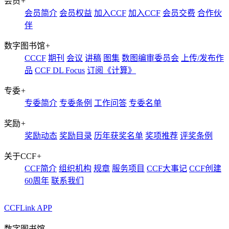
会员
+
会员简介
会员权益
加入CCF
加入CCF
会员交费
合作伙
伴
数字图书馆
+
CCCF
期刊
会议
讲稿
图集
数图编审委员会
上传/发布作
品
CCF DL Focus
订阅《计算》
专委
+
专委简介
专委条例
工作问答
专委名单
奖励
+
奖励动态
奖励目录
历年获奖名单
奖项推荐
评奖条例
关于CCF
+
CCF简介
组织机构
规章
服务项目
CCF大事记
CCF创建
60周年
联系我们
CCFLink APP
数字图书馆