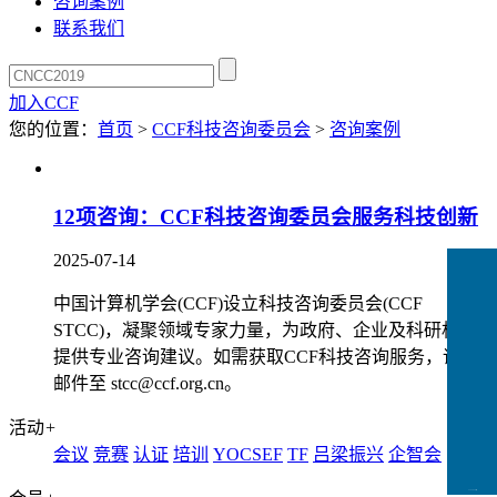
咨询案例
联系我们
加入CCF
您的位置：
首页
>
CCF科技咨询委员会
>
咨询案例
12项咨询：CCF科技咨询委员会服务科技创新​​
2025-07-14
中国计算机学会(CCF)设立科技咨询委员会(CCF
STCC)，凝聚领域专家力量，为政府、企业及科研机构
提供专业咨询建议。如需获取CCF科技咨询服务，请发
邮件至 stcc@ccf.org.cn。
活动
+
会议
竞赛
认证
培训
YOCSEF
TF
吕梁振兴
企智会
CCFLink下载