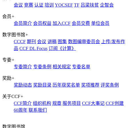
会议
竞赛
认证
培训
YOCSEF
TF
吕梁扶贫
企智会
会员
+
会员简介
会员权益
加入CCF
会员交费
单位会员
数字图书馆
+
CCCF
期刊
会议
讲稿
图集
数图编审委员会
上传/发布作
品
CCF DL Focus
订阅《计算》
专委
+
专委简介
专委条例
相关规定
专委名单
奖励
+
奖励动态
奖励目录
历年获奖名单
奖项推荐
评奖条例
关于CCF
+
CCF简介
组织机构
规章
服务项目
CCF大事记
CCF创建
60周年
联系我们
数字图书馆