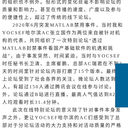
的组织也不例外。但形式的变化丝毫不影响论坛的
质量和影响力，甚至在传播的速度、广度以及参与
的便捷性上，超过了传统的线下论坛。
2020年6月突发MATLAB禁用事件，当时我和
YOCSEF哈尔滨AC张立国作为两位来自被针对机
构的代表，共同组织了一次特别论坛“透过
MATLAB封禁事件看国产基础软件的机遇和挑
战”，由于事发突然、时间紧迫，当时与YOCSEF
时任秘书长卫清、主席崔鹏、总部AC瑞君在不到3
天的时间里针对论坛内容打磨了15个版本。最终线
上论坛受到了社会各界的关注，微论坛人数达到200
人，有超过150人通过腾讯会议在线参与讨论。此
外，论坛通过B站进行直播，最高人气值达到820，
人均观看时长31.4分钟。
此次在线特别论坛的意义除了针对事件本身发
声之外，更让
YOCSEF哈尔滨的AC们感受到了总
部对于分论坛活动的大力支持和对活动质量的严格