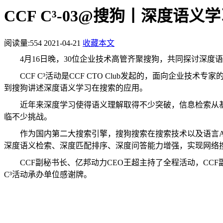
CCF C³-03@搜狗丨深度
阅读量:
554
2021-04-21
收藏本文
4
月
16
日晚，
30
位企业技术高管齐聚搜狗，共同探讨深度语
CCF C³
活动是
CCF CTO Club
发起的，面向企业技术专家
到搜狗讲述深度语义学习在搜索的应用。
近年来深度学习使得语义理解取得不少突破，信息检索从
临不少挑战。
作为国内第二大搜索引擎，搜狗搜索在搜索技术以及语言
深度语义检索、深度匹配排序、深度问答能力增强，实现网络
CCF
副秘书长、亿邦动力
CEO
王超主持了全程活动，
CCF
C³
活动承办单位感谢牌。