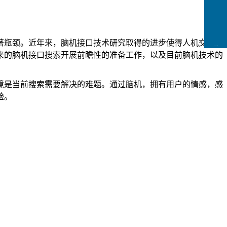
著瓶颈。近年来，脑机接口技术研究取得的进步使得人机交互模
CCFLink下载
来的脑机接口搜索开展前瞻性的准备工作，以及目前脑机技术的
境是当前搜索需要解决的难题。通过脑机，拥有用户的情感，感
验。