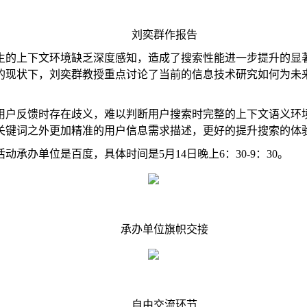
刘奕群作报告
生的上下文环境缺乏深度感知，造成了搜索性能进一步提升的显
的现状下，刘奕群教授重点讨论了当前的信息技术研究如何为未
用户反馈时存在歧义，难以判断用户搜索时完整的上下文语义环
关键词之外更加精准的用户信息需求描述，更好的提升搜索的体
活动承办单位是百度，具体时间是
5
月
14
日晚上
6
：
30-9
：
30
。
承办单位旗帜交接
自由交流环节