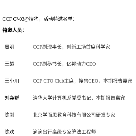
CCF C³-03@
搜狗，活动特邀名单：
特邀人员：
周明
CCF
副理事长，创新工场首席科学家
王超
CCF
副秘书长，亿邦动力
CEO
王小川
CCF CTO Club
主席，搜狗
CEO
，本期报告嘉宾
刘奕群
清华大学计算机系党委书记，本期报告嘉宾
陈刚
北京学而思教育科技有限公司研发专家
陈欢
滴滴出行高级专家算法工程师