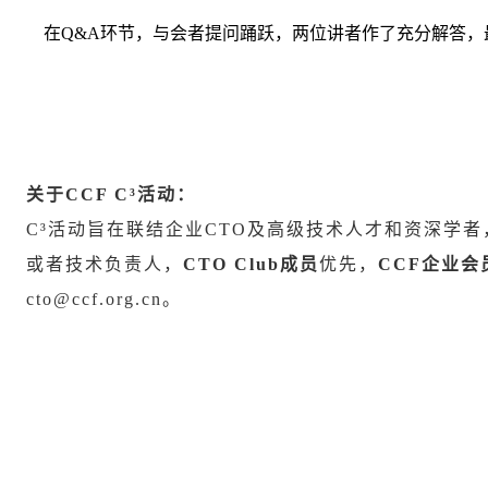
在
Q&A
环节，与会者提问踊跃，两位讲者作了充分解答，
关于
CCF C³
活动：
C³
活动旨在联结企业
CTO
及高级技术人才和资深学者
或者技术负责人，
CTO Club
成员
优先，
CCF
企业会
cto@ccf.org.cn
。