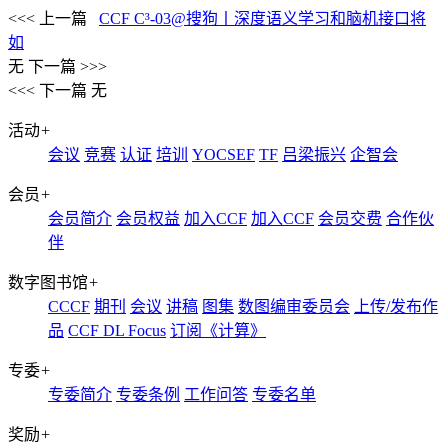
<<< 上一篇
CCF C³-03@搜狗丨深度语义学习和脑机接口将
如
无
下一篇 >>>
<<< 下一篇
无
活动
+
会议
竞赛
认证
培训
YOCSEF
TF
吕梁振兴
企智会
会员
+
会员简介
会员权益
加入CCF
加入CCF
会员交费
合作伙
伴
数字图书馆
+
CCCF
期刊
会议
讲稿
图集
数图编审委员会
上传/发布作
品
CCF DL Focus
订阅《计算》
专委
+
专委简介
专委条例
工作问答
专委名单
奖励
+