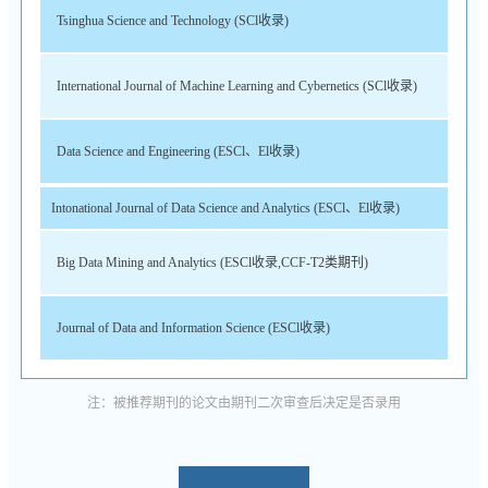
Tsinghua Science and Technology (SCl收录)
International Journal of Machine Learning and Cybernetics (SCl收录)
Data Science and Engineering (ESCl、El收录)
Intonational Journal of Data Science and Analytics (ESCl、El收录)
Big Data Mining and Analytics (ESCl收录,CCF-T2类期刊)
Journal of Data and Information Science (ESCl收录)
注：被推荐期刊的论文由期刊二次审查后决定是否录用