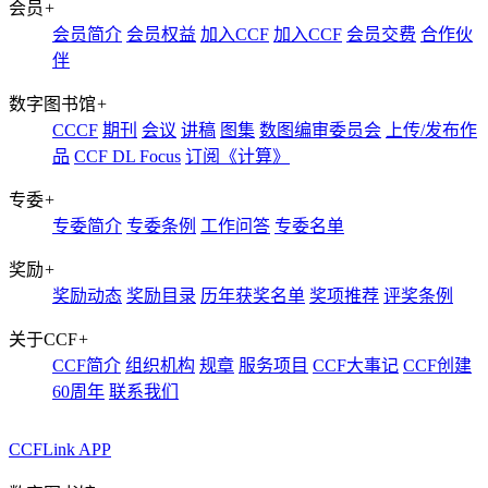
会员
+
会员简介
会员权益
加入CCF
加入CCF
会员交费
合作伙
伴
数字图书馆
+
CCCF
期刊
会议
讲稿
图集
数图编审委员会
上传/发布作
品
CCF DL Focus
订阅《计算》
专委
+
专委简介
专委条例
工作问答
专委名单
奖励
+
奖励动态
奖励目录
历年获奖名单
奖项推荐
评奖条例
关于CCF
+
CCF简介
组织机构
规章
服务项目
CCF大事记
CCF创建
60周年
联系我们
CCFLink APP