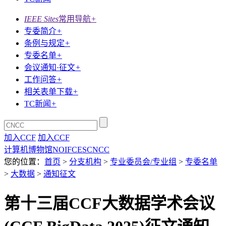
IEEE Sites
常用导航
+
专委简介
+
条例与规定
+
专委名单
+
会议通知·征文
+
工作问答
+
相关表单下载
+
TC新闻
+
加入CCF
加入CCF
计算机博物馆
NOI
FCES
CNCC
您的位置：
首页
>
分支机构
>
专业委员会/专业组
>
专委名单
>
大数据
>
通知征文
第十三届CCF大数据学术会议