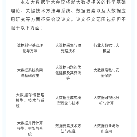
本次大数据学术会议将就大数据相关的科学基础
理论、关键技术方法与系统、数据要素以及大数据应
用研究等方面征集会议论文。论文征文范围包括但不
限于以下方面：
数据科学基础理
大数据采集与预
行业大数据与大
论与方法
处理技术
模型
大数据问题的优
大数据系统构架
大数据隐私与安
化建模及其算法
与基础设施
全保护
等
大数据存储管理
大数据生成式模
大数据可视化分
模型、技术与系
型理论与技术
析与计算
统
大数据并行计算
数据要素技术方
大数据行业与政
模型、框架与系
法与标准
府应用
统