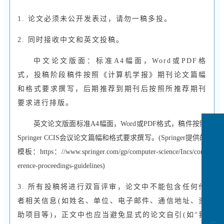
1. 论文必须未公开发表过，请勿一稿多投。
2. 同时接收中文和英文投稿。
中文论文版面：标准A4幅面，Word或PDF格
式，投稿阶段稿件按照《计算机学报》期刊论文篇幅
和格式要求撰写，后期推荐到期刊后按照所推荐期刊
要求进行排版。
英文论文版面标准A4幅面，Word或PDF格式，稿件按照
Springer CCIS会议论文篇幅和格式要求撰写。(Springer提供的
模板：https：//www.springer.com/gp/computer-science/Incs/conf
erence-proceedings-guidelines)
3. 所有投稿将进行双盲评审，论文中不能包含任何作
者相关信息(如姓名、单位、电子邮件、通信地址、资
助项目等)，正文中也应当避免显式的论文自引(如“我
CCFLink下载