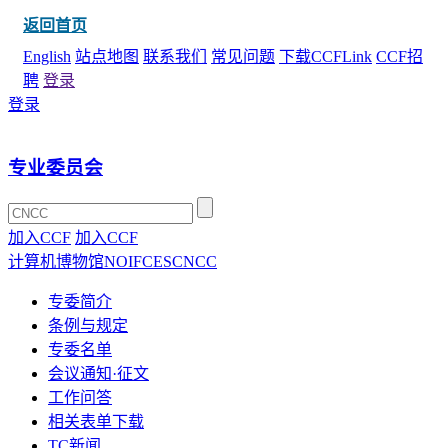
返回首页
English
站点地图
联系我们
常见问题
下载CCFLink
CCF招
聘
登录
登录
专业委员会
加入CCF
加入CCF
计算机博物馆
NOI
FCES
CNCC
专委简介
条例与规定
专委名单
会议通知·征文
工作问答
相关表单下载
TC新闻