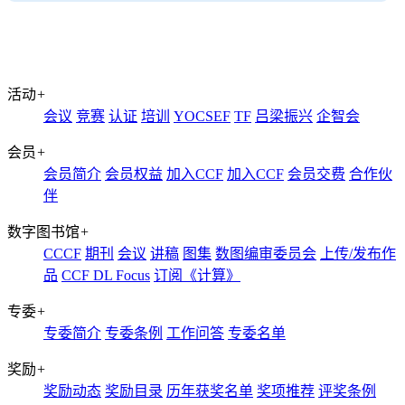
活动
+
会议
竞赛
认证
培训
YOCSEF
TF
吕梁振兴
企智会
会员
+
会员简介
会员权益
加入CCF
加入CCF
会员交费
合作伙
伴
数字图书馆
+
CCCF
期刊
会议
讲稿
图集
数图编审委员会
上传/发布作
品
CCF DL Focus
订阅《计算》
专委
+
专委简介
专委条例
工作问答
专委名单
奖励
+
奖励动态
奖励目录
历年获奖名单
奖项推荐
评奖条例