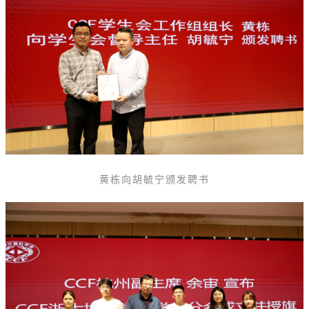
黄栋向胡毓宁颁发聘书