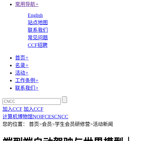
常用导航
+
English
站点地图
联系我们
常见问题
CCF招聘
首页
+
名录
+
活动
+
工作条例
+
联系我们
+
加入CCF
加入CCF
计算机博物馆
NOI
FCES
CNCC
您的位置： 首页>会员>学生会员研修营>活动新闻