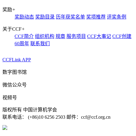
奖励
+
奖励动态
奖励目录
历年获奖名单
奖项推荐
评奖条例
关于CCF
+
CCF简介
组织机构
规章
服务项目
CCF大事记
CCF创建
60周年
联系我们
CCFLink APP
数字图书馆
微信公众号
视频号
版权所有 中国计算机学会
联系电话： (+86)10 6256 2503 邮件：ccf@ccf.org.cn
京公网安备 11010802032778号
京ICP备13000930号-4