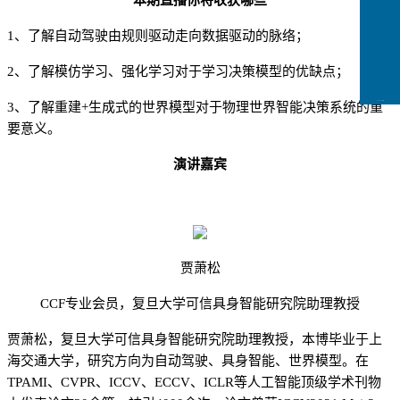
本期直播你将收获哪些
1
、了解自动驾驶由规则驱动走向数据驱动的脉络
；
2
、了解模仿学习、强化学习对于学习决策模型的优缺点
；
CCFLink下载
3
、了解重建
+
生成式的世界模型对于物理世界智能决策系统的重
要意义
。
演讲嘉宾
贾萧松
CCF
专业会员，
复旦大学可信具身智能研究院助理教授
贾萧松，复旦大学可信具身智能研究院助理教授，本博毕业于上
海交通大学，研究方向为自动驾驶、具身智能、世界模型。在
TPAMI
、
CVPR
、
ICCV
、
ECCV
、
ICLR
等人工智能顶级学术刊物