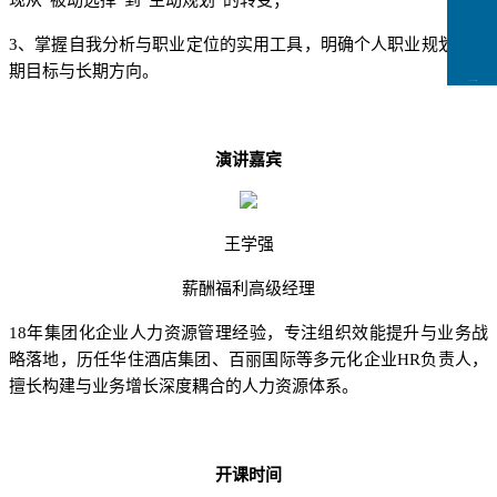
现从“被动选择”到“主动规划”的转变
；
3
、掌握自我分析与职业定位的实用工具，明确个人职业规划的短
期目标与长期方向。
CCFLink下载
演讲嘉宾
王学强
薪酬福利高级经理
1
8
年集团化企业人力资源管理经验，专注组织效能提升与业务战
略落地，历任华住酒店集团、百丽国际等多元化企业
HR
负责人，
擅长构建与业务增长深度耦合的人力资源体系
。
开课时间