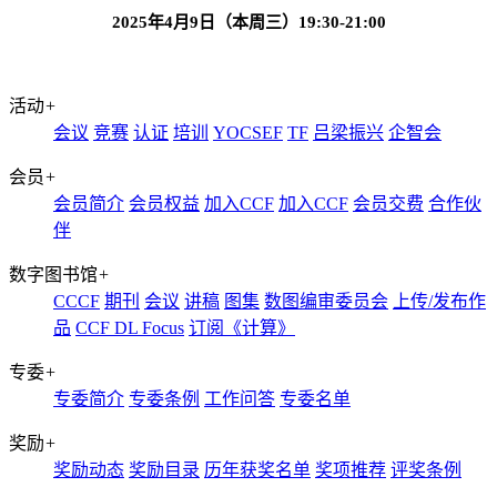
202
5
年
4
月
9
日（本周三）
19:30-21:00
活动
+
会议
竞赛
认证
培训
YOCSEF
TF
吕梁振兴
企智会
会员
+
会员简介
会员权益
加入CCF
加入CCF
会员交费
合作伙
伴
数字图书馆
+
CCCF
期刊
会议
讲稿
图集
数图编审委员会
上传/发布作
品
CCF DL Focus
订阅《计算》
专委
+
专委简介
专委条例
工作问答
专委名单
奖励
+
奖励动态
奖励目录
历年获奖名单
奖项推荐
评奖条例