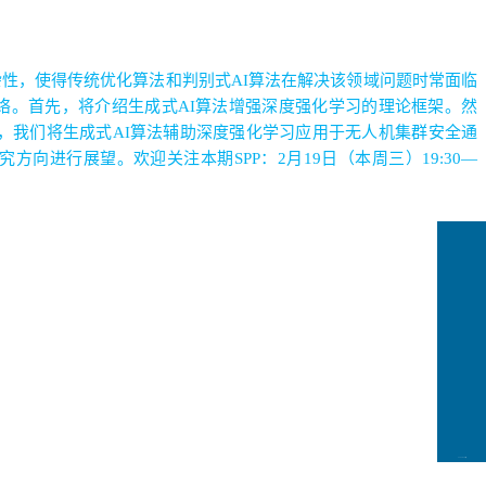
杂性，使得传统优化算法和判别式
AI
算法在解决该领域问题时常面临
络。首先，将介绍生成式
AI
算法增强深度强化学习的理论框架。然
，我们将生成式
AI
算法辅助深度强化学习应用于无人机集群安全通
究方向进行展望。欢迎关注本期
SPP
：
2
月
19
日（本周三）
19:30
—
CCFLink下载