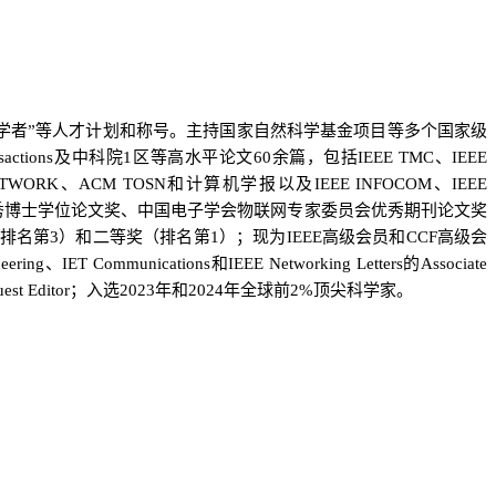
学者”等人才计划和称号
。主持国家自然科学基金项目等多个国家级
actions
及中科院
1
区等高水平论文
60
余篇，包括
IEEE TMC
、
IEEE
ETWORK
、
ACM TOSN
和计算机学报以及
IEEE INFOCOM
、
IEEE
秀博士学位论文奖
、
中国电子学会物联网专家委员会优秀期刊论文奖
排名第
3
）
和
二等奖（排名第
1
）；
现
为
IEEE
高级会员和
CCF
高级会
eering
、
IET Communications
和
IEEE Networking Letters
的
Associate
est Editor
；
入选
2023
年
和
2
024
年
全球前
2%
顶尖科学家。