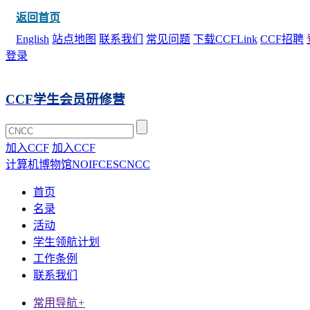
返回首页
English
站点地图
联系我们
常见问题
下载CCFLink
CCF招聘
登录
CCF学生会员研修营
加入CCF
加入CCF
计算机博物馆
NOI
FCES
CNCC
首页
名录
活动
学生领航计划
工作条例
联系我们
常用导航
+