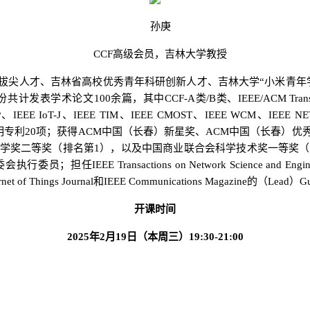
孙庚
CCF
高级会员，吉林大学
教授
拔尖人才
、吉林省高校优秀青年科研创新人才、
吉林大学
“小米青年
份共计发表
学术论文
100
余篇，其中
CCF-A
类
/B
类、
IEEE/ACM Trans
P
、
IEEE IoT-J
、
IEEE TIM
、
IEEE CMOST
、
IEEE WCM
、
IEEE N
明专利
20
项；获得
ACM
中国（长春）新星奖、
ACM
中国
（长春）
优
学奖二等奖（排名第
1
）
，以及
中国商业联合会科学技术
奖
一等奖（
委会执行委员
；
担任
IEEE Transactions on Network Science and Engin
rnet of Things Journal
和
IEEE Communications Magazine
的
（
Lead
）
Gu
开课时间
202
5
年
2
月
19
日（本周三）
19:30-21:00