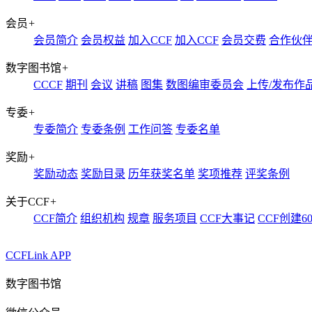
会员
+
会员简介
会员权益
加入CCF
加入CCF
会员交费
合作伙
数字图书馆
+
CCCF
期刊
会议
讲稿
图集
数图编审委员会
上传/发布作
专委
+
专委简介
专委条例
工作问答
专委名单
奖励
+
奖励动态
奖励目录
历年获奖名单
奖项推荐
评奖条例
关于CCF
+
CCF简介
组织机构
规章
服务项目
CCF大事记
CCF创建6
CCFLink APP
数字图书馆