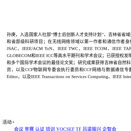
孙庚
，
入
选国家
人社
部
“
博士后创新人才支持计划
”
、吉林省
省域
和省部级科研项目
；在无线网络领域
以第一作者和通信作者身
JSAC
、
IEEE/ACM ToN
、
IEEE TWC
、
IEEE TCOM
、
IEEE TA
GLOBECOM
和
IEEE ICC
等高水平期刊和学术会议
；已获授权
发
和多个国际学术会议的最佳论文奖
；研究成果获得吉林省自然科
员，
以及
CCF
物联网专委会执行委员
和
CCF
网络与数据通信专
Editor
，以及
IEEE Transactions on Services Computing
、
IEEE Inte
活动
+
会议
竞赛
认证
培训
YOCSEF
TF
吕梁振兴
企智会