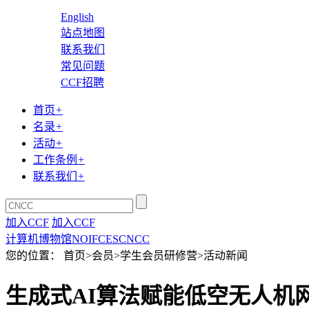
English
站点地图
联系我们
常见问题
CCF招聘
首页
+
名录
+
活动
+
工作条例
+
联系我们
+
加入CCF
加入CCF
计算机博物馆
NOI
FCES
CNCC
您的位置： 首页>会员>学生会员研修营>活动新闻
生成式AI算法赋能低空无人机网络